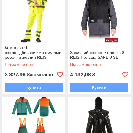
Комплект зі
світловідбиваючими смугами
Захисний світшот чоловічий
робочий жовтий REIS
REIS Польща SAFE-J SB
Польща (робоча сигнальна
Під замовлення
Під замовлення
одяг) UL Y
3 327,96
4 132,08
₴/комплект
₴
Купити
Купити