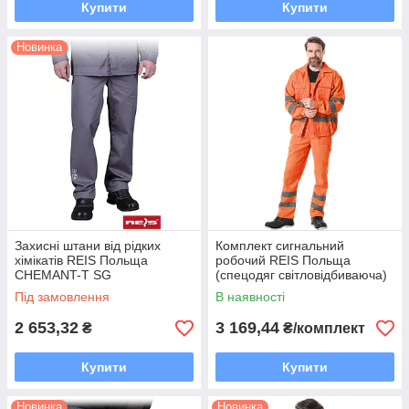
Купити
Купити
Новинка
Захисні штани від рідких
Комплект сигнальний
хімікатів REIS Польща
робочий REIS Польща
CHEMANT-T SG
(спецодяг світловідбиваюча)
P UL
Під замовлення
В наявності
2 653,32
3 169,44
₴
₴/комплект
Купити
Купити
Новинка
Новинка