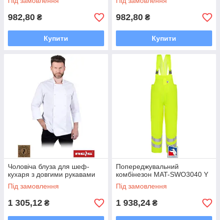
Під замовлення
Під замовлення
982,80
982,80
₴
₴
Купити
Купити
Чоловіча блуза для шеф-
Попереджувальний
кухаря з довгими рукавами
комбінезон MAT-SWO3040 Y
Під замовлення
Під замовлення
1 305,12
1 938,24
₴
₴