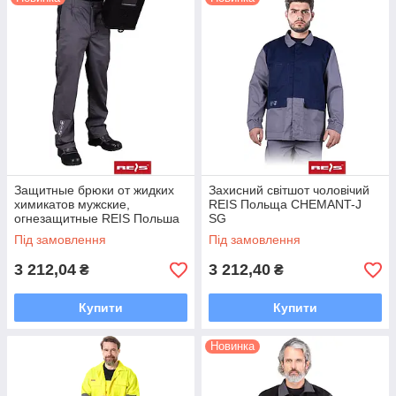
Защитные брюки от жидких
Захисний світшот чоловічий
химикатов мужские,
REIS Польща CHEMANT-J
огнезащитные REIS Польша
SG
SAFE-T SB
Під замовлення
Під замовлення
3 212,04
3 212,40
₴
₴
Купити
Купити
Новинка