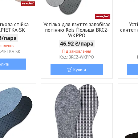
ткова стійка
Устілка для взуття запобігає
Уст
APIETKA-SK
потінню Reis Польща BRCZ-
синтет
WKPPO
 ₴/пара
46,92 ₴/пара
мовлення
APIETKA-SK
Під замовлення
BRCZ-WKPPO
упити
Купити