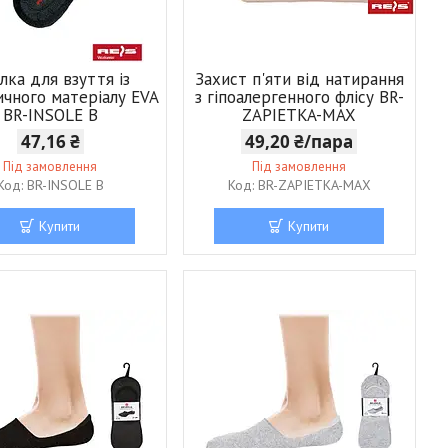
ілка для взуття із
Захист п'яти від натирання
ичного матеріалу EVA
з гіпоалергенного флісу BR-
BR-INSOLE B
ZAPIETKA-MAX
47,16 ₴
49,20 ₴/пара
Під замовлення
Під замовлення
BR-INSOLE B
BR-ZAPIETKA-MAX
Купити
Купити