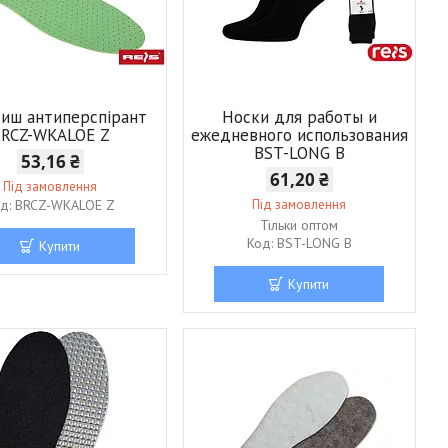
иш антиперспірант
Носки для работы и
BRCZ-WKALOE Z
ежедневного использования
BST-LONG B
53,16 ₴
61,20 ₴
Під замовлення
BRCZ-WKALOE Z
Під замовлення
Тільки оптом
BST-LONG B
Купити
Купити