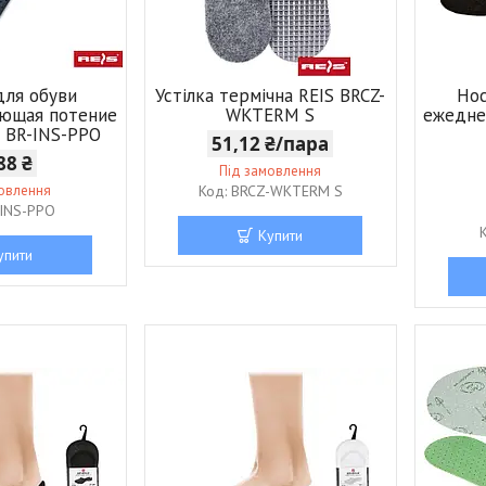
для обуви
Устілка термічна REIS BRCZ-
Нос
ющая потение
WKTERM S
ежедне
а BR-INS-PPO
51,12 ₴/пара
88 ₴
Під замовлення
мовлення
BRCZ-WKTERM S
-INS-PPO
Купити
упити