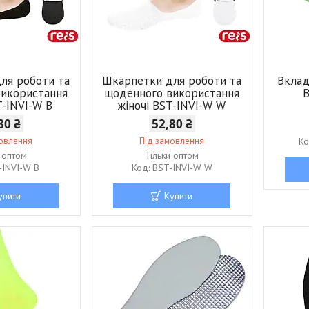
ля роботи та
Шкарпетки для роботи та
Вклад
використання
щоденного використання
T-INVI-W B
жіночі BST-INVI-W W
80 ₴
52,80 ₴
мовлення
Під замовлення
и оптом
Тільки оптом
-INVI-W B
BST-INVI-W W
упити
Купити