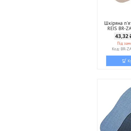
Шкіряна п'я
REIS BR-Z
43,32
Під за
BR-Z
К