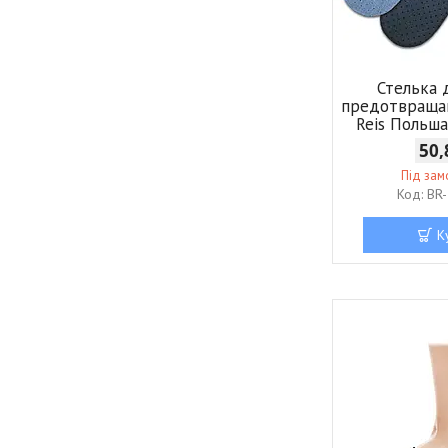
Стелька 
предотвраща
Reis Польш
50,
Під за
BR
К