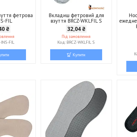
взуття фетрова
Вкладиш фетровий для
Нос
NS-FIL
взуття BRCZ-WKLFIL S
ежедне
40 ₴
32,04 ₴
мовлення
Під замовлення
-INS-FIL
BRCZ-WKLFIL S
упити
Купити