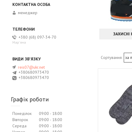
менеджер
ЗАХИСНІ
+380 (68) 097-34-70
Мар'яна
reis07@ukr.net
+380680973470
+380680973470
Графік роботи
Понеділок
09:00
18:00
Вівторок
09:00
18:00
Середа
09:00
18:00
Четвер
09:00
18:00