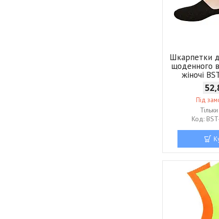
Шкарпетки д
щоденного 
жіночі BS
52,
Під за
Тільк
BST
К