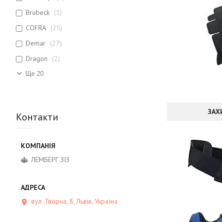
Brubeck
1
COFRA
25
Demar
27
Dragon
2
Ще 20
ЗАХ
Контакти
ЛЕМБЕРГ ЗІЗ
вул. Творча, 8, Львів, Україна