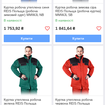
Куртка робоча утеплена синя
Куртка робоча зимова сіра
REIS Польща (робоча
REIS Польща (робоча куртка)
зимовий одяг) MMWJL NB
MMWJL SB
В наявності
В наявності
1 753,92
1 841,64
₴
₴
Купити
Купити
Куртка утеплена робоча
Куртка утеплена робоча
зелена REIS Польща
червона REIS Польща