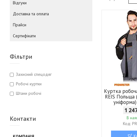
Відгуки
Доставка та оплата
Прайси
Сертифікати
Фільтри
Захисний спецодяг
Робочі куртки
Куртка робоча
Штани робочі
REIS Польща 
уніформа)
1 24
Контакти
В ная
PR
К