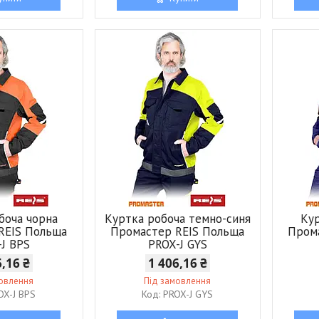
боча чорна
Куртка робоча темно-синя
Кур
REIS Польща
Промастер REIS Польща
Пром
-J BPS
PROX-J GYS
6,16 ₴
1 406,16 ₴
мовлення
Під замовлення
OX-J BPS
PROX-J GYS