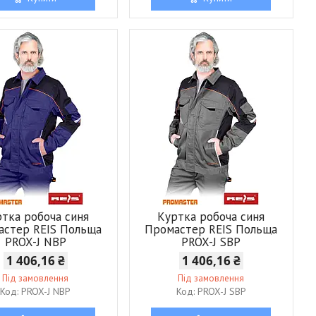
тка робоча синя
Куртка робоча синя
астер REIS Польща
Промастер REIS Польща
PROX-J NBP
PROX-J SBP
1 406,16 ₴
1 406,16 ₴
Під замовлення
Під замовлення
PROX-J NBP
PROX-J SBP