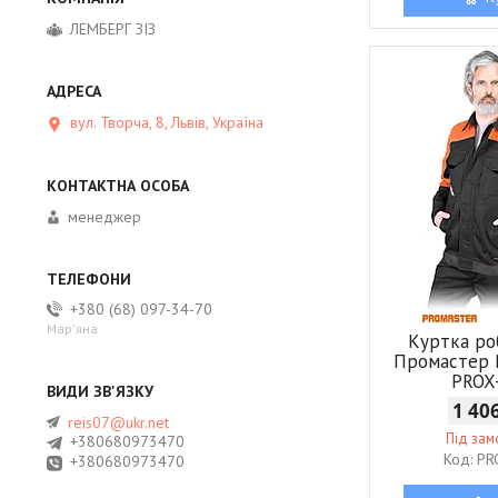
ЛЕМБЕРГ ЗІЗ
вул. Творча, 8, Львів, Україна
менеджер
+380 (68) 097-34-70
Мар'яна
Куртка ро
Промастер 
PROX
1 40
reis07@ukr.net
Під за
+380680973470
PR
+380680973470