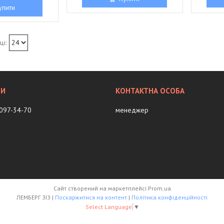
упити
 097-34-70
менеджер
Сайт створений на маркетплейсі
Prom.ua
ЛЕМБЕРГ ЗІЗ |
Поскаржитися на контент
|
Політика конфіденційності
Select Language
▼