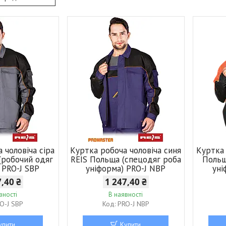
 чоловіча сіра
Куртка робоча чоловіча синя
Куртка 
(робочий одяг
REIS Польща (спецодяг роба
Польщ
 PRO-J SBP
уніформа) PRO-J NBP
уні
7,40 ₴
1 247,40 ₴
вності
В наявності
O-J SBP
PRO-J NBP
упити
Купити