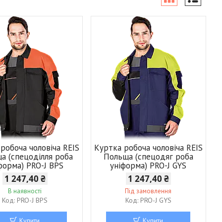
робоча чоловіча REIS
Куртка робоча чоловіча REIS
а (спецоділля роба
Польща (спецодяг роба
форма) PRO-J BPS
уніформа) PRO-J GYS
1 247,40 ₴
1 247,40 ₴
В наявності
Під замовлення
PRO-J BPS
PRO-J GYS
Купити
Купити