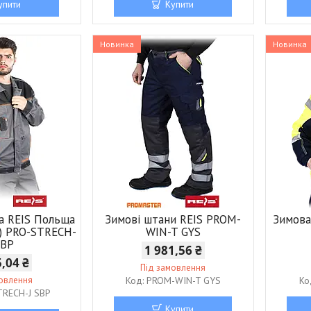
упити
Купити
Новинка
Новинка
а REIS Польща
Зимові штани REIS PROM-
Зимова
г) PRO-STRECH-
WIN-T GYS
SBP
1 981,56 ₴
5,04 ₴
Під замовлення
мовлення
PROM-WIN-T GYS
TRECH-J SBP
Купити