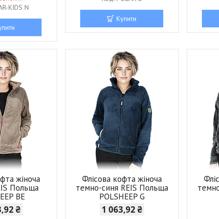
AR-KIDS N
Купити
упити
офта жіноча
Флісова кофта жіноча
Флі
EIS Польща
темно-синя REIS Польща
темно
EEP BE
POLSHEEP G
3,92 ₴
1 063,92 ₴