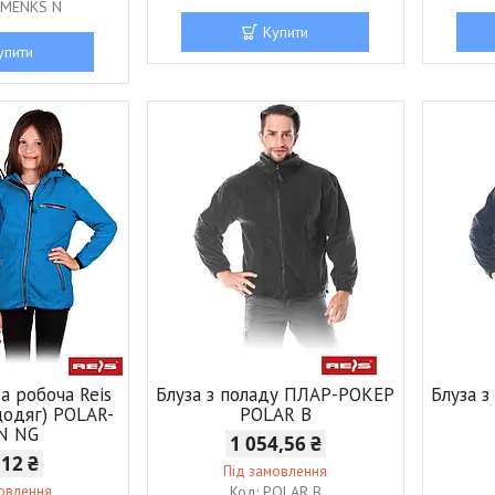
MENKS N
Купити
упити
а робоча Reis
Блуза з поладу ПЛАР-РОКЕР
Блуза 
цодяг) POLAR-
POLAR B
N NG
1 054,56 ₴
,12 ₴
Під замовлення
мовлення
POLAR B