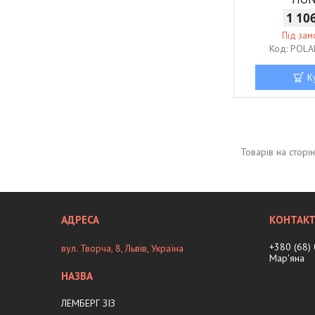
1 10
Під за
POLA
К
+380 (68)
вул. Творча, 8, Львів, Україна
Мар'яна
ЛЕМБЕРГ ЗІЗ