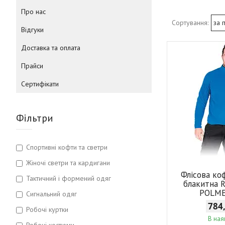
Про нас
Відгуки
Доставка та оплата
Прайси
Сертифікати
Фільтри
Спортивні кофти та светри
Жіночі светри та кардигани
Флісова ко
Тактичний і формений одяг
блакитна 
POLM
Сигнальний одяг
784
Робочі куртки
В ная
Робочі костюми