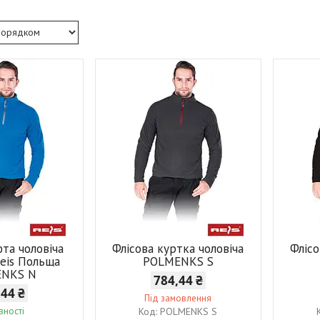
фта чоловіча
Флісова куртка чоловіча
Флісо
Reis Польща
POLMENKS S
ENKS N
784,44 ₴
,44 ₴
Під замовлення
вності
POLMENKS S