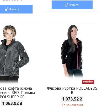
Купити
Купити
сова кофта жіноча
Флісова куртка POLLADYDS
-синя REIS Польща
B
POLSHEEP GF
1 073,52 ₴
1 063,92 ₴
Під замовлення