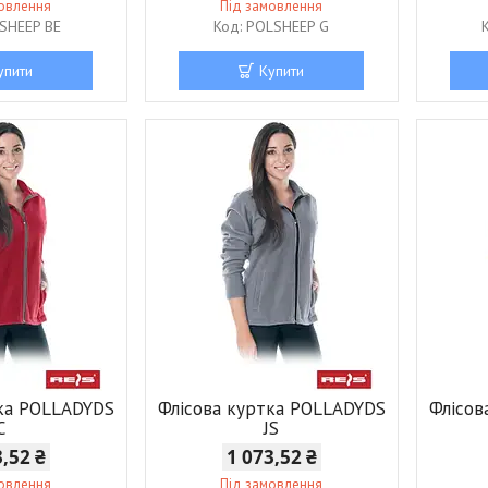
мовлення
Під замовлення
SHEEP BE
POLSHEEP G
упити
Купити
тка POLLADYDS
Флісова куртка POLLADYDS
Флісов
C
JS
3,52 ₴
1 073,52 ₴
мовлення
Під замовлення