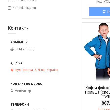
POL
Чоловічі куртки
К
Контакти
ЛЕМБЕРГ ЗІЗ
вул. Творча, 8, Львів, Україна
Кофта флісов
менеджер
Польща (спе
TWI
867
Під за