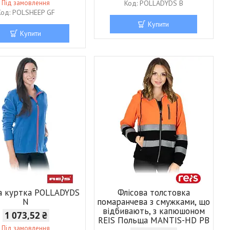
Під замовлення
POLLADYDS B
POLSHEEP GF
Купити
Купити
а куртка POLLADYDS
Флісова толстовка
N
помаранчева з смужками, що
відбивають, з капюшоном
1 073,52 ₴
REIS Польща MANTIS-HD PB
Під замовлення