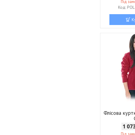
Під за
POL
К
Флісова кур
1 07
Під за