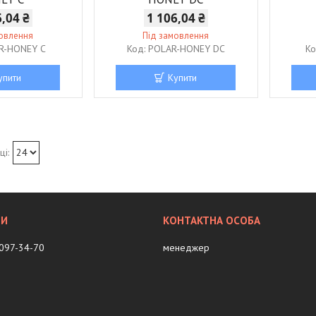
6,04 ₴
1 106,04 ₴
мовлення
Під замовлення
R-HONEY C
POLAR-HONEY DC
упити
Купити
 097-34-70
менеджер