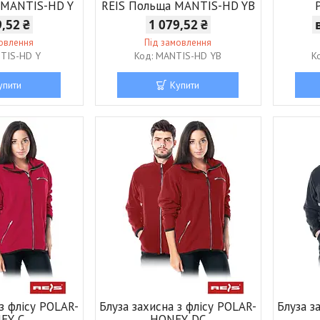
 MANTIS-HD Y
REIS Польща MANTIS-HD YB
9,52 ₴
1 079,52 ₴
мовлення
Під замовлення
TIS-HD Y
MANTIS-HD YB
упити
Купити
 з флісу POLAR-
Блуза захисна з флісу POLAR-
Блуза з
EY C
HONEY DC