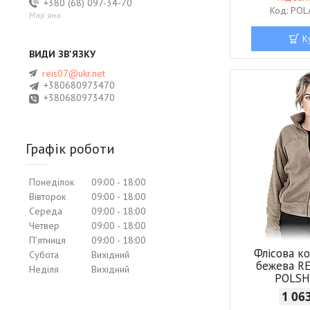
+380 (68) 097-34-70
POL
Мар'яна
К
reis07@ukr.net
+380680973470
+380680973470
Графік роботи
Понеділок
09:00
18:00
Вівторок
09:00
18:00
Середа
09:00
18:00
Четвер
09:00
18:00
Пʼятниця
09:00
18:00
Флісова к
Субота
Вихідний
бежева R
Неділя
Вихідний
POLSH
1 06