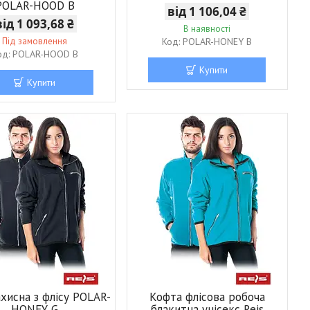
POLAR-HOOD B
від 1 106,04 ₴
від 1 093,68 ₴
В наявності
Під замовлення
POLAR-HONEY B
POLAR-HOOD B
Купити
Купити
ахисна з флісу POLAR-
Кофта флісова робоча
HONEY G
блакитна унісекс Reis