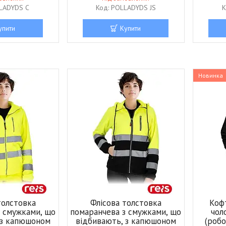
LADYDS C
POLLADYDS JS
упити
Купити
Новинка
толстовка
Флісова толстовка
Коф
з смужками, що
помаранчева з смужками, що
чол
 з капюшоном
відбивають, з капюшоном
(робо