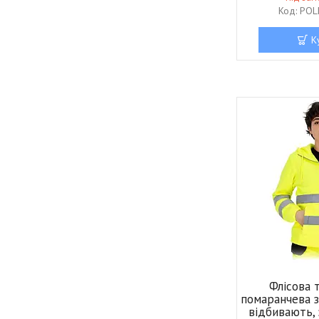
POL
К
Флісова 
помаранчева 
відбивають,