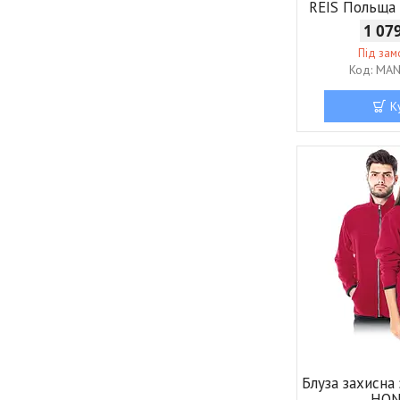
REIS Польща
1 07
Під за
MAN
К
Блуза захисна
HON