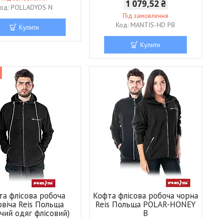
1 079,52 ₴
POLLADYDS N
Під замовлення
MANTIS-HD PB
Купити
Купити
та флісова робоча
Кофта флісова робоча чорна
овіча Reis Польща
Reis Польща POLAR-HONEY
чий одяг флісовий)
B