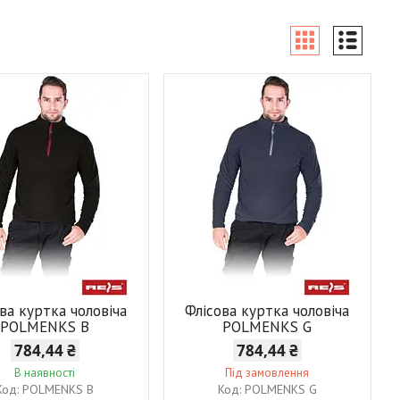
ва куртка чоловіча
Флісова куртка чоловіча
POLMENKS B
POLMENKS G
784,44 ₴
784,44 ₴
В наявності
Під замовлення
POLMENKS B
POLMENKS G