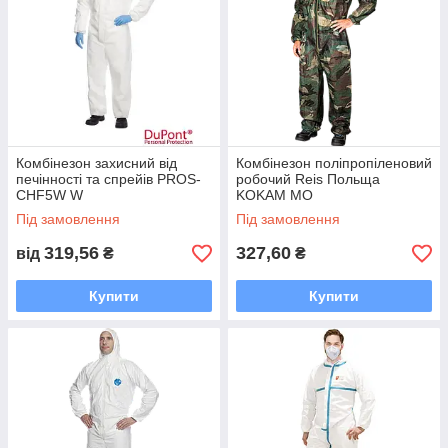
Комбінезон захисний від
Комбінезон поліпропіленовий
печінності та спрейів PROS-
робочий Reis Польща
CHF5W W
KOKAM MO
Під замовлення
Під замовлення
319,56
327,60
від
₴
₴
Купити
Купити