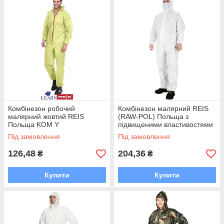
Комбінезон робочий
Комбінезон малярний REIS
малярний жовтий REIS
(RAW-POL) Польща з
Польща KOM Y
підвищеними властивостями
LAMICOM W
Під замовлення
Під замовлення
126,48
204,36
₴
₴
Купити
Купити