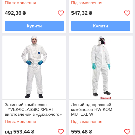
Під замовлення
Під замовлення
492,36
547,32
₴
₴
Купити
Купити
Захисний комбінезон
Легкий одноразовий
TYVEK®CLASSIC XPERT
комбінезон HW-KOM-
виготовлений з «дихаючого»
MUTEXL W
матеріалу Tyvek® TYVEKX-
Під замовлення
Під замовлення
CHF5W W
553,44
555,48
від
₴
₴