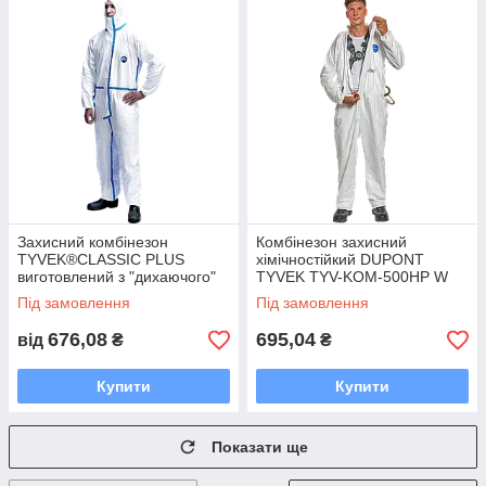
Захисний комбінезон
Комбінезон захисний
TYVEK®CLASSIC PLUS
хімічностійкий DUPONT
виготовлений з "дихаючого"
TYVEK TYV-KOM-500HP W
матеріалу Tyvek® TYVEKP-
Під замовлення
Під замовлення
CHF5W W
676,08
695,04
від
₴
₴
Купити
Купити
Показати ще