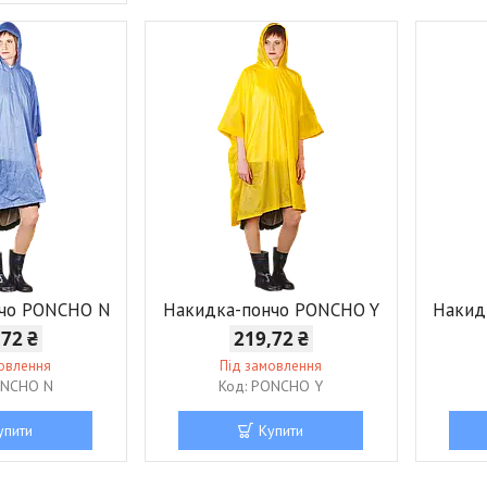
нчо PONCHO N
Накидка-пончо PONCHO Y
Накид
,72 ₴
219,72 ₴
мовлення
Під замовлення
NCHO N
PONCHO Y
упити
Купити