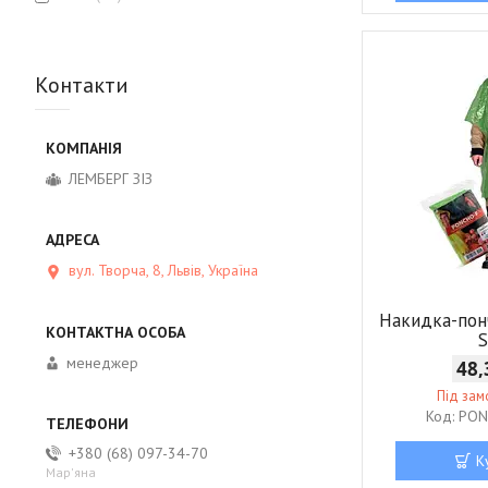
Контакти
ЛЕМБЕРГ ЗІЗ
вул. Творча, 8, Львів, Україна
Накидка-по
менеджер
48,
Під за
PON
+380 (68) 097-34-70
К
Мар'яна