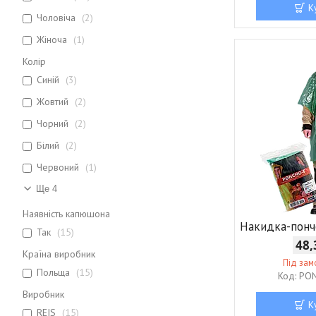
К
Чоловіча
2
Жіноча
1
Колір
Синій
3
Жовтий
2
Чорний
2
Білий
2
Червоний
1
Ще 4
Наявність капюшона
Накидка-пон
Так
15
48,
Країна виробник
Під за
Польща
15
PON
Виробник
К
REIS
15