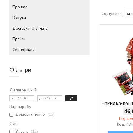
Про нас
Відгуки
Доставка та оплата
Прайси
Сертифікати
Фільтри
Діапазон цін, ₴
Накидка-пон
Вид виробу
46,
Дощовик-пончо
15
Під за
Стать
PON
Унісекс
12