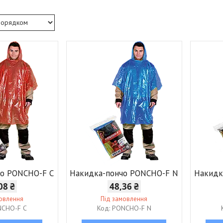
чо PONCHO-F C
Накидка-пончо PONCHO-F N
Накидк
08 ₴
48,36 ₴
мовлення
Під замовлення
CHO-F C
PONCHO-F N