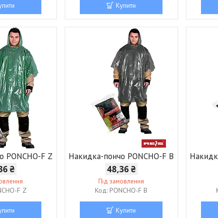
упити
Купити
чо PONCHO-F Z
Накидка-пончо PONCHO-F B
Накидк
36 ₴
48,36 ₴
мовлення
Під замовлення
CHO-F Z
PONCHO-F B
упити
Купити