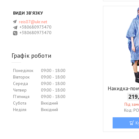
reis07@ukr.net
+380680973470
+380680973470
Графік роботи
Понеділок
09:00
18:00
Вівторок
09:00
18:00
Середа
09:00
18:00
Накидка-по
Четвер
09:00
18:00
219
Пʼятниця
09:00
18:00
Субота
Вихідний
Під за
Неділя
Вихідний
PO
К