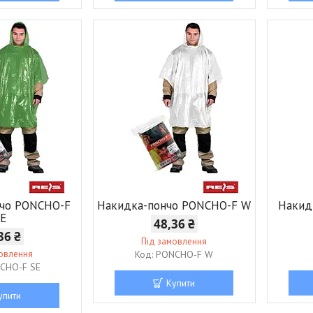
нчо PONCHO-F
Накидка-пончо PONCHO-F W
Накид
SE
48,36 ₴
36 ₴
Під замовлення
мовлення
PONCHO-F W
CHO-F SE
Купити
упити