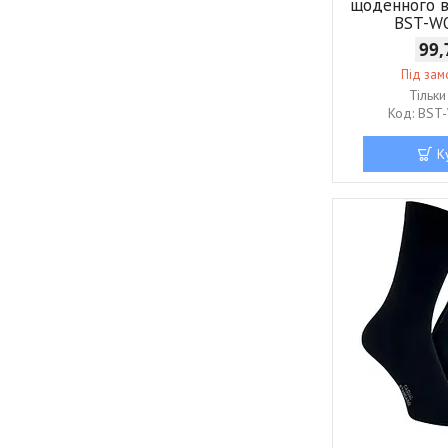
щоденного 
BST-W
99,
Під за
Тільк
BST
К