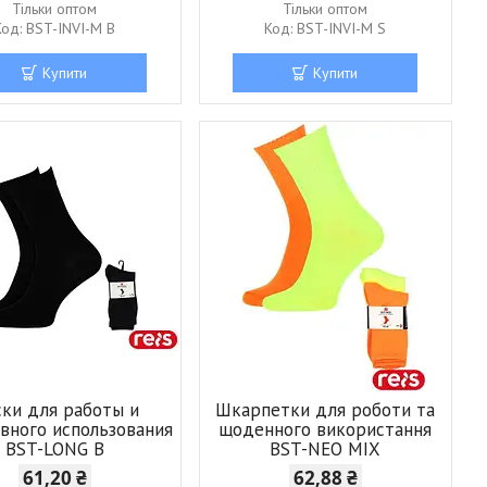
Тільки оптом
Тільки оптом
BST-INVI-M B
BST-INVI-M S
Купити
Купити
ки для работы и
Шкарпетки для роботи та
вного использования
щоденного використання
BST-LONG B
BST-NEO MIX
61,20 ₴
62,88 ₴