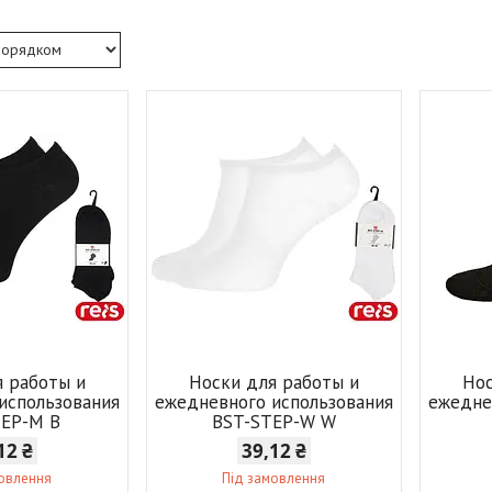
я работы и
Носки для работы и
Нос
использования
ежедневного использования
ежедне
TEP-M B
BST-STEP-W W
12 ₴
39,12 ₴
мовлення
Під замовлення