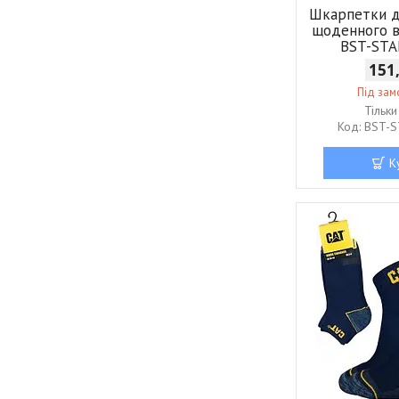
Шкарпетки д
щоденного 
BST-ST
151
Під за
Тільк
BST-
К