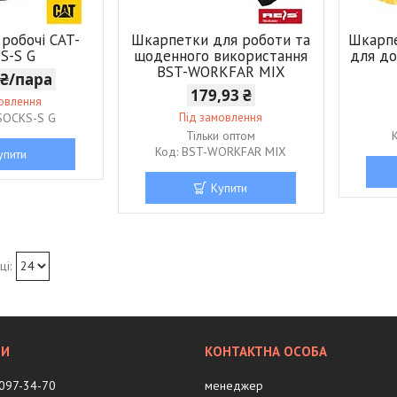
робочі CAT-
Шкарпетки для роботи та
Шкарпе
S-S G
щоденного використання
для до
BST-WORKFAR MIX
 ₴/пара
179,93 ₴
мовлення
SOCKS-S G
Під замовлення
Тільки оптом
BST-WORKFAR MIX
упити
Купити
 097-34-70
менеджер