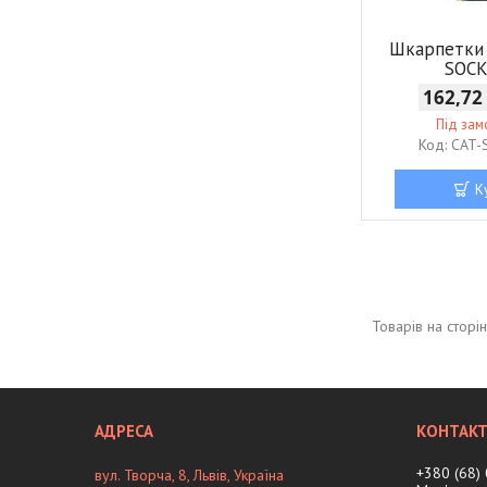
Шкарпетки 
SOCK
162,72
Під за
CAT-
К
+380 (68)
вул. Творча, 8, Львів, Україна