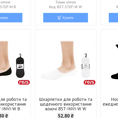
и оптом
Тільки оптом
-STEP-M B
BST-STEP-W W
упити
Купити
ля роботи та
Шкарпетки для роботи та
Нос
використання
щоденного використання
ежедне
T-INVI-W B
жіночі BST-INVI-W W
80 ₴
52,80 ₴