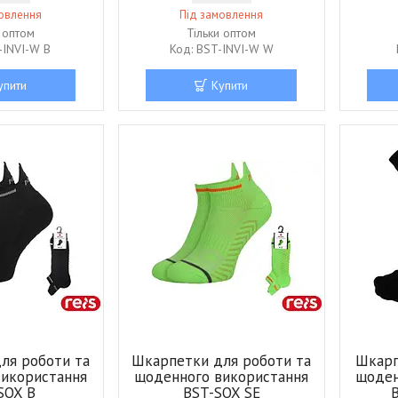
мовлення
Під замовлення
и оптом
Тільки оптом
-INVI-W B
BST-INVI-W W
упити
Купити
ля роботи та
Шкарпетки для роботи та
Шкарп
використання
щоденного використання
щоден
SOX B
BST-SOX SE