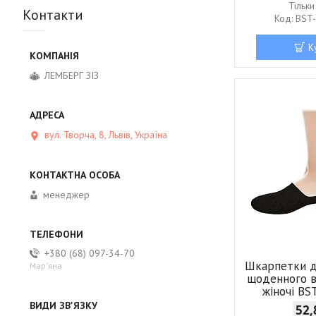
Тільк
Контакти
BST
К
ЛЕМБЕРГ ЗІЗ
вул. Творча, 8, Львів, Україна
менеджер
+380 (68) 097-34-70
Шкарпетки д
Мар'яна
щоденного 
жіночі BS
52,