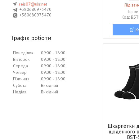
reis07@ukr.net
Під за
+380680973470
Тільк
+380680973470
BST
К
Графік роботи
Понеділок
09:00
18:00
Вівторок
09:00
18:00
Середа
09:00
18:00
Четвер
09:00
18:00
Пʼятниця
09:00
18:00
Субота
Вихідний
Неділя
Вихідний
Шкарпетки д
щоденного 
BST-