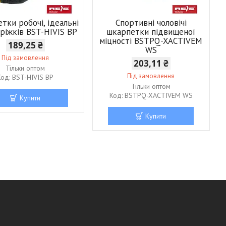
тки робочі, ідеальні
Спортивні чоловічі
ріжків BST-HIVIS BP
шкарпетки підвищеної
міцності BSTPQ-XACTIVEM
189,25 ₴
WS
Під замовлення
203,11 ₴
Тільки оптом
Під замовлення
BST-HIVIS BP
Тільки оптом
BSTPQ-XACTIVEM WS
Купити
Купити