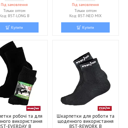
Під замовлення
Під замовлення
Тільки оптом
Тільки оптом
BST-LONG B
BST-NEO MIX
Купити
Купити
етки робочі та для
Шкарпетки для роботи та
ного використання
щоденного використання
BST-EVERDAY B
BST-REWORK B