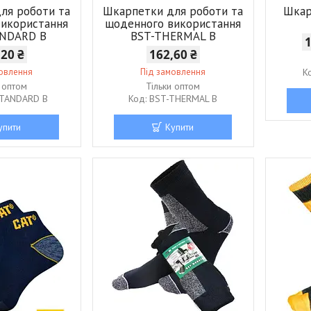
ля роботи та
Шкарпетки для роботи та
Шкар
використання
щоденного використання
ANDARD B
BST-THERMAL B
,20 ₴
162,60 ₴
мовлення
Під замовлення
и оптом
Тільки оптом
STANDARD B
BST-THERMAL B
упити
Купити