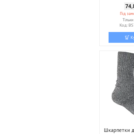
74,
Під за
Тільк
BS
К
Шкарпетки д