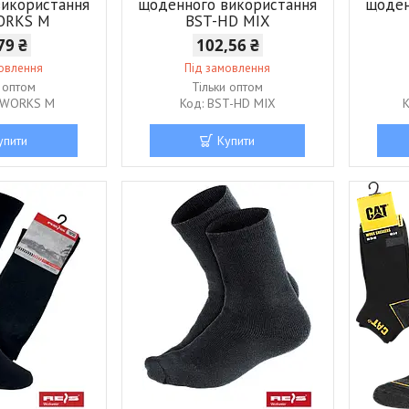
використання
щоденного використання
щоден
ORKS M
BST-HD MIX
79 ₴
102,56 ₴
мовлення
Під замовлення
и оптом
Тільки оптом
-WORKS M
BST-HD MIX
упити
Купити