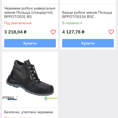
Черевики робочі універсальні
зимові Польща (спецвзуття)
Берци робочі зимові Польща
BPPOTO031 BS
BPPOTO0154 BSC
Під замовлення
В наявності
3 218,04
4 127,76
₴
₴
Купити
Купити
Безпечні, утеплені черевики