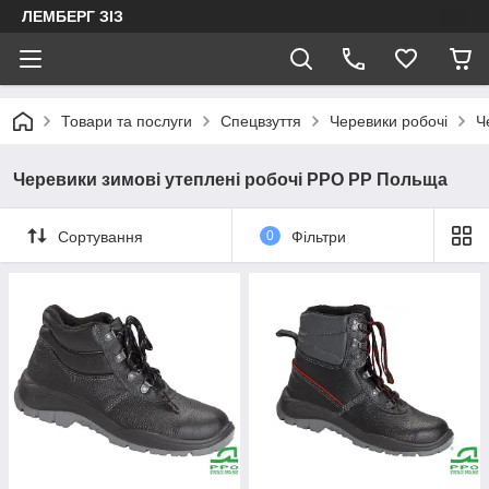
ЛЕМБЕРГ ЗІЗ
Товари та послуги
Спецвзуття
Черевики робочі
Ч
Черевики зимові утеплені робочі PPO PP Польща
Сортування
0
Фільтри