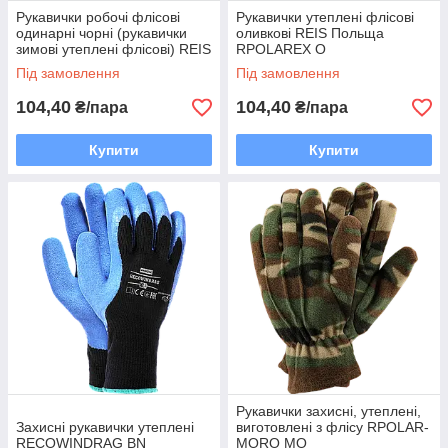
Рукавички робочі флісові
Рукавички утеплені флісові
одинарні чорні (рукавички
оливкові REIS Польща
зимові утеплені флісові) REIS
RPOLAREX O
Польща RPOLAREX B
Під замовлення
Під замовлення
104,40
104,40
₴/пара
₴/пара
Купити
Купити
Рукавички захисні, утеплені,
Захисні рукавички утеплені
виготовлені з флісу RPOLAR-
RECOWINDRAG BN
MORO MO