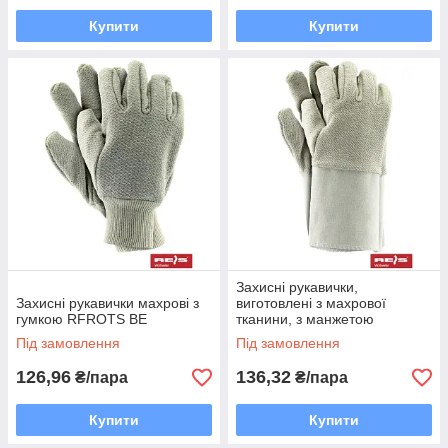
Купити
Купити
Захисні рукавички,
Захисні рукавички махрові з
виготовлені з махрової
гумкою RFROTS BE
тканини, з манжетою
RFROTM BE
Під замовлення
Під замовлення
126,96
136,32
₴/пара
₴/пара
Купити
Купити