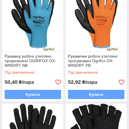
Рукавиці робочі утеплені
Рукавички робочі утеплені
прорезинені OGRIFOX OX-
прогумовані Ogrifox OX-
WINORT NB
WINORT PB
Під замовлення
Під замовлення
50,40
52,92
₴/пара
₴/пара
Купити
Купити