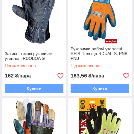
Рукавички робочі утеплені
Захисні тикові рукавички
REIS Польща RDUAL-S_PNB
утеплені RDOBOA G
PNB
Під замовлення
Під замовлення
162
163,56
₴/пара
₴/пара
Купити
Купити