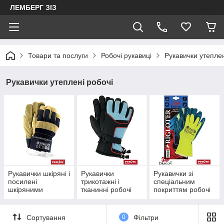
ЛЕМБЕРГ ЗІЗ
Товари та послуги
Робочі рукавиці
Рукавички утеплен
Рукавички утеплені робочі
Рукавички шкіряні і
Рукавички
Рукавички зі
посилені
трикотажні і
спеціальним
шкіряними
тканинні робочі
покриттям робочі
вставками робочі
утеплені
Сортування
0
Фільтри