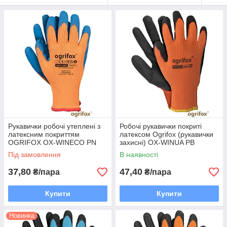
Рукавички робочі утеплені з
Робочі рукавички покриті
латексним покриттям
латексом Ogrifox (рукавички
OGRIFOX OX-WINECO PN
захисні) OX-WINUA PB
Під замовлення
В наявності
37,80
47,40
₴/пара
₴/пара
Купити
Купити
Новинка