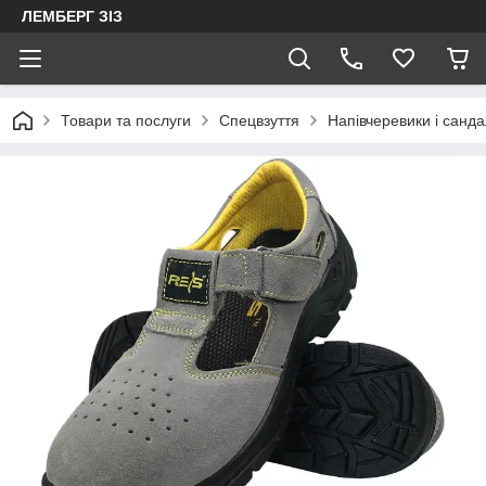
ЛЕМБЕРГ ЗІЗ
Товари та послуги
Спецвзуття
Напівчеревики і санда