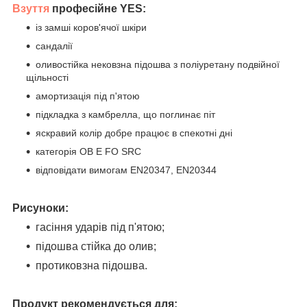
Взуття
професійне YES:
із замші коров'ячої шкіри
сандалії
оливостійка нековзна підошва з поліуретану подвійної
щільності
амортизація під п'ятою
підкладка з камбрелла, що поглинає піт
яскравий колір добре працює в спекотні дні
категорія OB E FO SRC
відповідати вимогам EN20347, EN20344
Рисунок
и:
гасіння ударів під п'ятою
;
підошва стійка до олив
;
протиковзна підошва
.
Продукт рекомендується для: