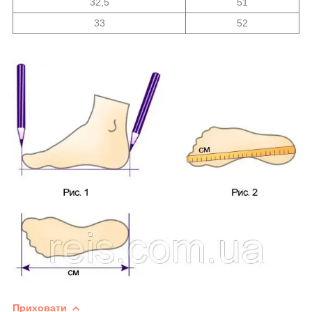
32,5
51
33
52
Приховати