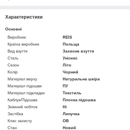
Характеристики
Основні
Виробник
REIS
Країна виробник
Польща
Вид взуття
Захисне взуття
Стать
Унісекс
Сезон
Літо
Колір
Чорний
Матеріал верху
Натуральна шкіра
Матеріал підошви
ПУ
Матеріал підкладки
Текстиль
Каблук/Підошва
Плоска підошва
Знімний чобіток
Ні
Застібка
Липучка
Клас захисту
OB
Стан
Новий