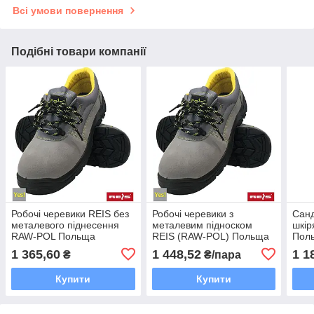
Всі умови повернення
Подібні товари компанії
Робочі черевики REIS без
Робочі черевики з
Санд
металевого піднесення
металевим підноском
шкір
RAW-POL Польща
REIS (RAW-POL) Польща
Поль
(спецвзуття) BRYESVEL-P-
(спецвзуття) BRYESVEL-P-
BRY
1 365,60
1 448,52
1 1
₴
₴/пара
OB
S1
Купити
Купити