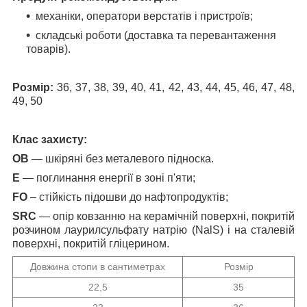
механіки, оператори верстатів і пристроїв
;
складські роботи (доставка та перевантаження
товарів)
.
Розмір:
36, 37, 38, 39, 40, 41, 42, 43, 44, 45, 46, 47, 48,
49, 50
Клас захисту:
OB
— шкіряні без металевого підноска.
E
— поглинання енергії в зоні п'яти;
FO
– стійкість підошви до нафтопродуктів;
SRC
— опір ковзанню на керамічній поверхні, покритій
розчином лаурилсульфату натрію (
NalS
) і на сталевій
поверхні, покритій гліцерином.
Довжина стопи в сантиметрах
Розмір
22,5
35