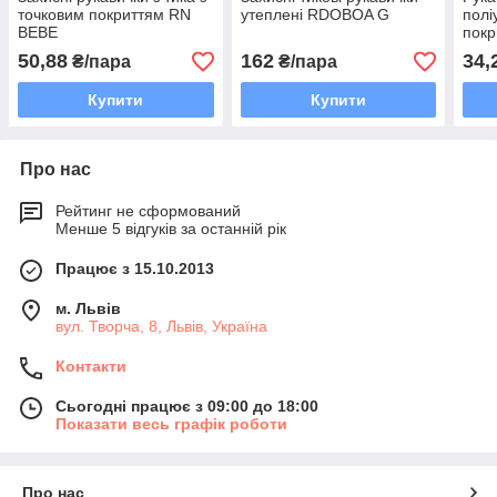
точковим покриттям RN
утеплені RDOBOA G
полі
BEBE
пок
POL
50,88
162
34,
₴/пара
₴/пара
Купити
Купити
Про нас
Рейтинг не сформований
Менше 5 відгуків за останній рік
Працює з 15.10.2013
м. Львів
вул. Творча, 8, Львів, Україна
Контакти
Сьогодні працює з 09:00 до 18:00
Показати весь графік роботи
Про нас