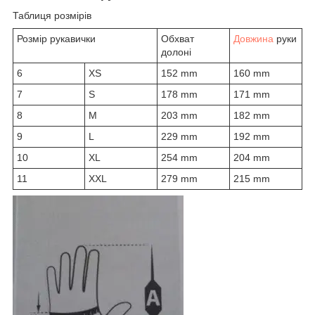
Таблиця розмірів
Розмір рукавички
Обхват
Довжина
руки
долоні
6
XS
152 mm
160 mm
7
S
178 mm
171 mm
8
M
203 mm
182 mm
9
L
229 mm
192 mm
10
XL
254 mm
204 mm
11
XXL
279 mm
215 mm