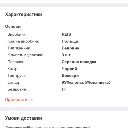
Характеристики
Основні
Виробник
REIS
Країна виробник
Польща
Тип тканини
Бавовна
Кількість в упаковці
3 шт.
Посадка
Середня посадка
Колір
Чорний
Тип трусів
Боксери
Склад
95%хлопак 5%спандекс;
Безшовне
Ні
Приховати
Умови доставки
Доставка здійснюється тільки по передоплаті.