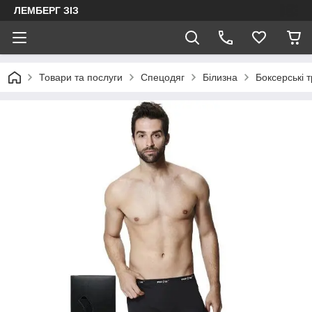
ЛЕМБЕРГ ЗІЗ
Товари та послуги
Спецодяг
Білизна
Боксерські