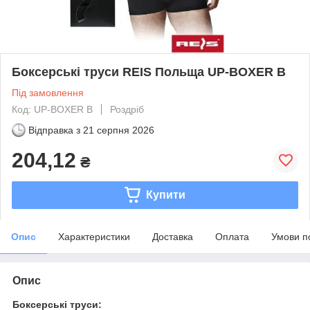
Боксерські труси REIS Польща UP-BOXER B
Під замовлення
Код: UP-BOXER B
Роздріб
Відправка з
21 серпня 2026
204,12
₴
Купити
Опис
Характеристики
Доставка
Оплата
Умови п
Опис
Боксерські труси: