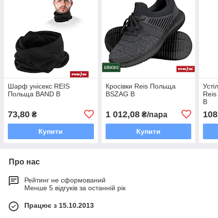
Шарф унісекс REIS
Кросівки Reis Польща
Усті
Польща BAND B
BSZAG B
Reis
B
73,80
1 012,08
108
₴
₴/пара
Купити
Купити
Про нас
Рейтинг не сформований
Менше 5 відгуків за останній рік
Працює з 15.10.2013