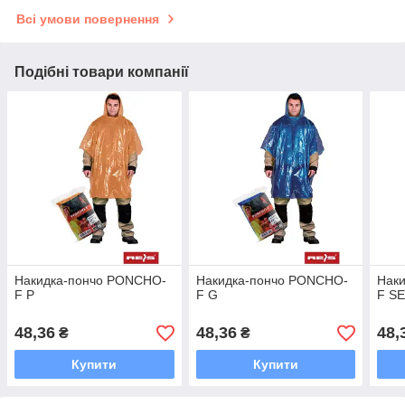
Всі умови повернення
Подібні товари компанії
Накидка-пончо PONCHO-
Накидка-пончо PONCHO-
Нак
F P
F G
F S
48,36
48,36
48,
₴
₴
Купити
Купити