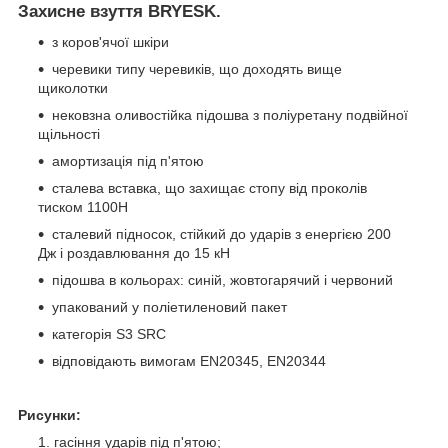
Захисне взуття BRYESK.
з коров'ячої шкіри
черевики типу черевиків, що доходять вище
щиколотки
нековзна оливостійка підошва з поліуретану подвійної
щільності
амортизація під п'ятою
сталева вставка, що захищає стопу від проколів
тиском 1100Н
сталевий підносок, стійкий до ударів з енергією 200
Дж і роздавлювання до 15 кН
підошва в кольорах: синій, жовтогарячий і червоний
упакований у поліетиленовий пакет
категорія S3 SRC
відповідають вимогам EN20345, EN20344
Рисунки:
гасіння ударів під п'ятою;