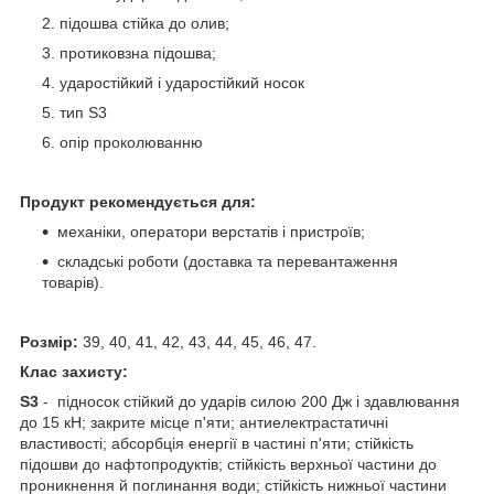
підошва стійка до олив;
протиковзна підошва;
ударостійкий і ударостійкий носок
тип S3
опір проколюванню
Продукт рекомендується для:
механіки, оператори верстатів і пристроїв;
складські роботи (доставка та перевантаження
товарів).
Розмір:
39, 40, 41, 42, 43, 44, 45, 46, 47.
Клас захисту:
S
3
-
підносок стійкий до ударів силою 200 Дж і здавлювання
до 15 кН; закрите місце п'яти; антиелектрастатичні
властивості; абсорбція енергії в частині п'яти; стійкість
підошви до нафтопродуктів; стійкість верхньої частини до
проникнення й поглинання води; стійкість нижньої частини