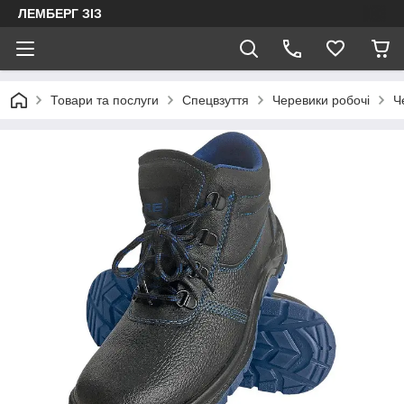
ЛЕМБЕРГ ЗІЗ
Товари та послуги
Спецвзуття
Черевики робочі
Ч