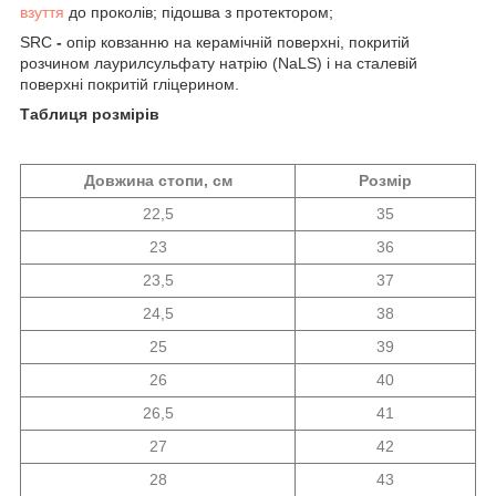
взуття
до проколів; підошва з протектором;
SRC
-
опір ковзанню на керамічній поверхні, покритій
розчином лаурилсульфату натрію (NaLS) і на сталевій
поверхні покритій гліцерином.
Таблиця розмірів
Довжина стопи, см
Розмір
22,5
35
23
36
23,5
37
24,5
38
25
39
26
40
26,5
41
27
42
28
43