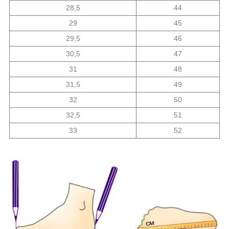
28,5
44
29
45
29,5
46
30,5
47
31
48
31,5
49
32
50
32,5
51
33
52