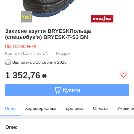
Захисне взуття BRYESKПольща
(спецьобув'я) BRYESK-T-S3 BN
Під замовлення
Код: BRYESK-T-S3 BN
Роздріб
Відправка з
18 серпня 2026
1 352,76
₴
Купити
Опис
Характеристики
Доставка
Оплата
Умови п
Опис