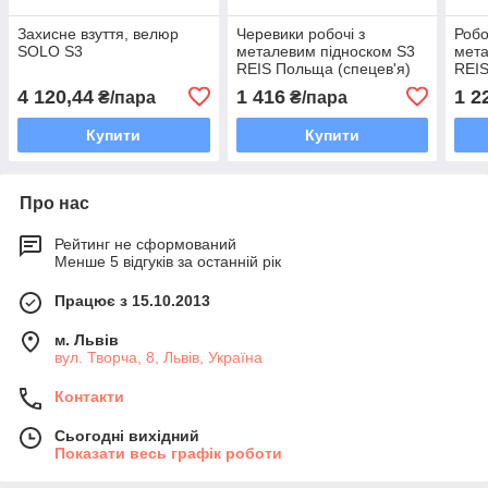
Захисне взуття, велюр
Черевики робочі з
Робо
SOLO S3
металевим підноском S3
мета
REIS Польща (спецев'я)
REI
BRMAMBA-T BSE
(спе
4 120,44
1 416
1 2
₴/пара
₴/пара
BN
Купити
Купити
Про нас
Рейтинг не сформований
Менше 5 відгуків за останній рік
Працює з 15.10.2013
м. Львів
вул. Творча, 8, Львів, Україна
Контакти
Сьогодні вихідний
Показати весь графік роботи