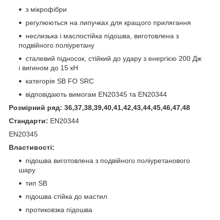
з мікрофібри
регулюються на липучках для кращого прилягання
неслизька і маслостійка підошва, виготовлена ​​з
подвійного поліуретану
сталевий підносок, стійкий до удару з енергією 200 Дж
і вигином до 15 кН
категорія SB FO SRC
відповідають вимогам EN20345 та EN20344
Розмірний ряд: 36,37,38,39,40,41,42,43,44,45,46,47,48
Стандарти:
EN20344
EN20345
Властивості:
підошва виготовлена з подвійного поліуретанового
шару
тип SB
підошва стійка до мастил
протиковзка підошва