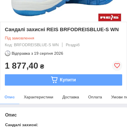
Сандалі захисні REIS BRFODREISBLUE-S WN
Під замовлення
Код: BRFODREISBLUE-S WN
Роздріб
Відправка з
19 серпня 2026
1 877,40
₴
Купити
Опис
Характеристики
Доставка
Оплата
Умови п
Опис
Сандалі захисні: