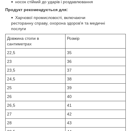
носок стійкий до ударів і роздавлювання
Продукт рекомендується для:
Харчової промисловості, включаючи
ресторанну справу, охорона здоров'я та медичні
послуги
Довжина стопи в
Розмір
сантиметрах
22,5
35
23
36
23,5
37
24,5
38
25
39
26
40
26,5
41
27
42
28
43