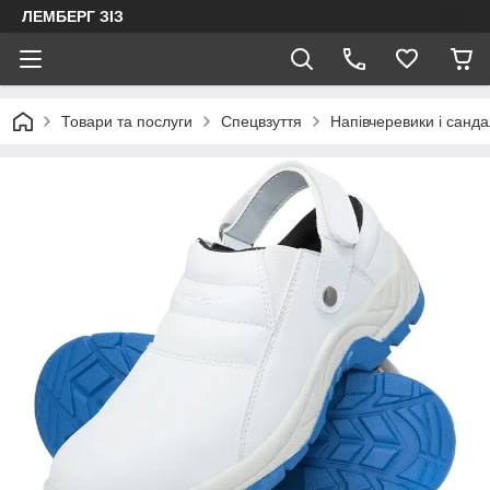
ЛЕМБЕРГ ЗІЗ
Товари та послуги
Спецвзуття
Напівчеревики і санда