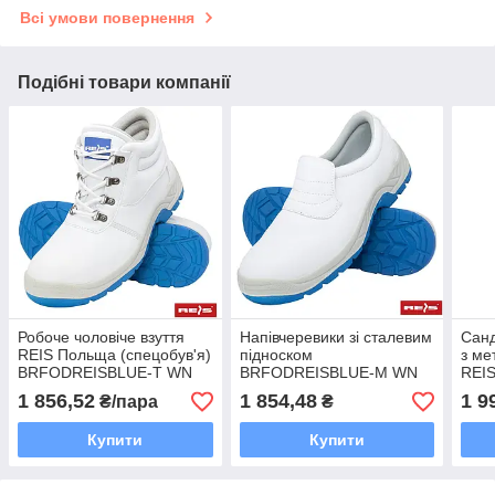
Всі умови повернення
Подібні товари компанії
Робоче чоловіче взуття
Напівчеревики зі сталевим
Санд
REIS Польща (спецобув'я)
підноском
з ме
BRFODREISBLUE-T WN
BRFODREISBLUE-M WN
REI
BSY
1 856,52
1 854,48
1 9
₴/пара
₴
Купити
Купити