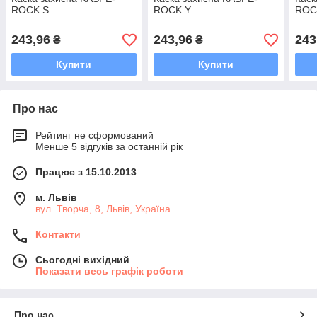
ROCK S
ROCK Y
ROC
243,96
243,96
243
₴
₴
Купити
Купити
Про нас
Рейтинг не сформований
Менше 5 відгуків за останній рік
Працює з 15.10.2013
м. Львів
вул. Творча, 8, Львів, Україна
Контакти
Сьогодні вихідний
Показати весь графік роботи
Про нас