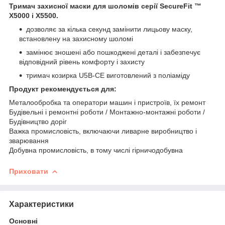
Тримач захисної маски для шоломів серії SecureFit ™
X5000 і X5500.
дозволяє за кілька секунд замінити лицьову маску,
встановлену на захисному шоломі
замінює зношені або пошкоджені деталі і забезпечує
відповідний рівень комфорту і захисту
тримач козирка U5B-CE виготовлений з поліаміду
Продукт рекомендується для:
Металообробка та оператори машин і пристроїв, їх ремонт
Будівельні і ремонтні роботи / Монтажно-монтажні роботи /
Будівництво доріг
Важка промисловість, включаючи ливарне виробництво і
зварювання
Добувна промисловість, в тому числі гірничодобувна
Приховати
Характеристики
Основні