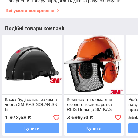
Повернення товару впродовж 14 днів за рахунок покупця
Всі умови повернення
Подібні товари компанії
Каска будівельна захисна
Комплект шолома для
Роз'
чорна 3M-KAS-SOLARISN
лісового господарства
нав
B
REIS Польща 3M-KAS-
приз
WILD P
Stih
1 972,68
3 699,60
564
₴
₴
Купити
Купити