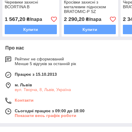
Черевики захисні
Кросівки захисні з
Чере
BCORTINA B
металевим підноском
BRA
BRATOMIC-P SZ
1 567,20
2 290,20
2 3
₴/пара
₴/пара
Купити
Купити
Про нас
Рейтинг не сформований
Менше 5 відгуків за останній рік
Працює з 15.10.2013
м. Львів
вул. Творча, 8, Львів, Україна
Контакти
Сьогодні працює з 09:00 до 18:00
Показати весь графік роботи