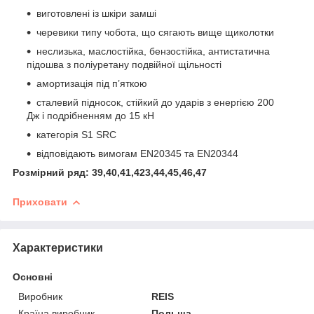
виготовлені із шкіри замші
черевики типу чобота, що сягають вище щиколотки
неслизька, маслостійка, бензостійка, антистатична
підошва з поліуретану подвійної щільності
амортизація під п’яткою
сталевий підносок, стійкий до ударів з енергією 200
Дж і подрібненням до 15 кН
категорія S1 SRC
відповідають вимогам EN20345 та EN20344
Розмірний ряд: 39,40,41,423,44,45,46,47
Приховати
Характеристики
Основні
Виробник
REIS
Країна виробник
Польща