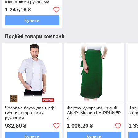
з короткими рукавами
1 247,16
₴
Купити
Подібні товари компанії
Чоловіча блуза для шеф-
Фартух кухарський з лінії
Штан
кухаря з короткими
Chef's Kitchen LH-PRUNER
жіно
рукавами
Z
982,80
1 006,20
1 3
₴
₴
Купити
Купити