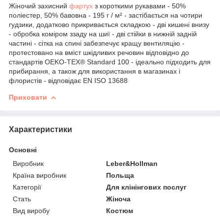
Жіночий захисний
фартух
з короткими рукавами - 50%
поліестер, 50% бавовна - 195 г / м² - застібається на чотири
гудзики, додатково прикривається складкою - дві кишені внизу
- обробка коміром ззаду на шиї - дві стійки в нижній задній
частині - сітка на спині забезпечує кращу вентиляцію -
протестовано на вміст шкідливих речовин відповідно до
стандартів OEKO-TEX® Standard 100 - ідеально підходить для
прибирання, а також для використання в магазинах і
флористів - відповідає EN ISO 13688
Приховати
Характеристики
Основні
Виробник
Leber&Hollman
Країна виробник
Польща
Категорії
Для клінінгових послуг
Стать
Жіноча
Вид виробу
Костюм