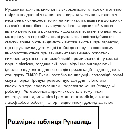
Рукавички захисні, виконані з високоякісної м'якої синтетичної
шкіри в поєднанні з тканиною. - верхня частина виконана з
неопрена - силіконові точки на кінчиках пальців і на долонях -
на зап'ясті застібка на липучці velcro, завдяки якій можна
вільно регулювати рукавичку - додаткові вставки з блакитного
матеріалу на верхній частині рукавички і світловідбиваючі
смужки збільшують видимість - висока якість шкіри гарантує,
що ці рукавички дуже міцні і стійкі до зносу - в основному
використовуються при звичайних механічних роботах -
використовуються в автомобільній промисловості - у кожної
пари є підвіска, завдяки якій вони відмінно виглядають і
ідеально підходять для всіх видів презентацій - відповідають
стандарту EN420 Риси - застібка на липучці - світловідбиваючі
смуга - бірка Продукт рекомендується для - Логістика,
включно з транспортуванням і перевантаження (складські
роботи) - Автомобільна промисловість, в тому числі
конструювання, механіка і ремонт автомобілів, а також
лакофарбові роботи - Спорт, відпочинок і догляд за тілом