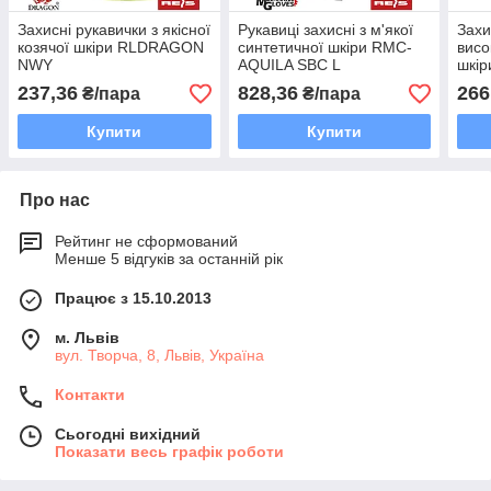
Захисні рукавички з якісної
Рукавиці захисні з м'якої
Захи
козячої шкіри RLDRAGON
синтетичної шкіри RMC-
висо
NWY
AQUILA SBC L
шкі
237,36
828,36
266
₴/пара
₴/пара
Купити
Купити
Про нас
Рейтинг не сформований
Менше 5 відгуків за останній рік
Працює з 15.10.2013
м. Львів
вул. Творча, 8, Львів, Україна
Контакти
Сьогодні вихідний
Показати весь графік роботи