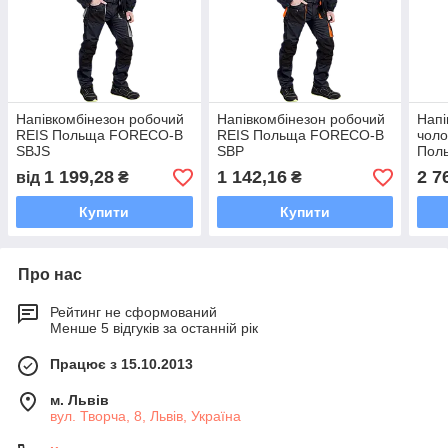
Напівкомбінезон робочий
Напівкомбінезон робочий
Напі
REIS Польща FORECO-B
REIS Польща FORECO-B
чоло
SBJS
SBP
Пол
1 199,28
1 142,16
2 7
від
₴
₴
Купити
Купити
Про нас
Рейтинг не сформований
Менше 5 відгуків за останній рік
Працює з 15.10.2013
м. Львів
вул. Творча, 8, Львів, Україна