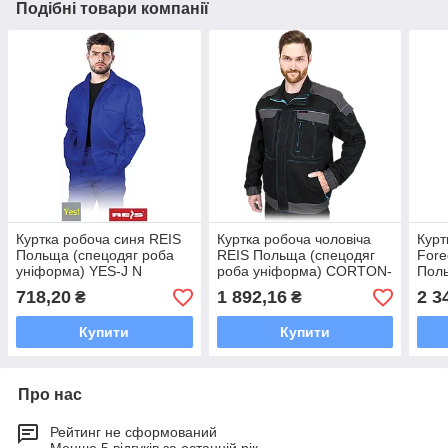
Подібні товари компанії
Куртка робоча синя REIS
Куртка робоча чоловіча
Курт
Польща (спецодяг роба
REIS Польща (спецодяг
Fore
уніформа) YES-J N
роба уніформа) CORTON-
Пол
J BS
уніф
718,20
1 892,16
2 3
₴
₴
WIN-
Купити
Купити
Про нас
Рейтинг не сформований