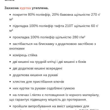
Захисна
куртка
утеплена.
покриття 80% поліефір, 20% бавовна щільністю 270 г/
м²
підкладка 100% поліефір тафта 210T щільністю 60 г/
м²
прокладка 100% поліефір щільністю 280 г/м²
застібається на блискавку з додатковою застібкою з
кнопками
комірець стійка
дві кишені на грудній клітці і дві кишені з боків
дві додаткові кишені всередині
додаткова кишеня на рукаві
хлястик для пристібання ключів
них куртки та рукави оздоблені гумкою
на плечах і ліктях є потовщення із чорного матеріалу,
що гарантує підвищену міцність до протирання.
пройшли випробування на вміст шкідливих для