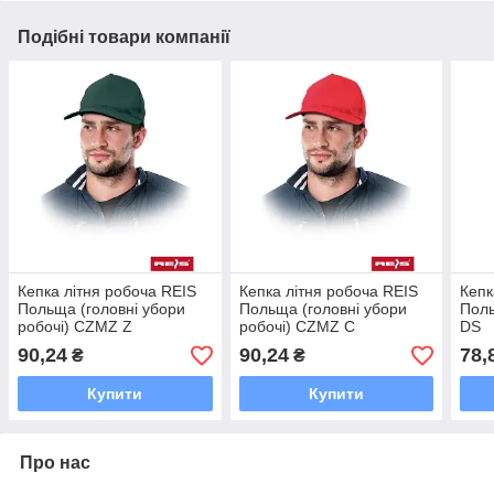
Подібні товари компанії
Кепка літня робоча REIS
Кепка літня робоча REIS
Кепк
Польща (головні убори
Польща (головні убори
Поль
робочі) CZMZ Z
робочі) CZMZ C
DS
90,24
90,24
78,
₴
₴
Купити
Купити
Про нас