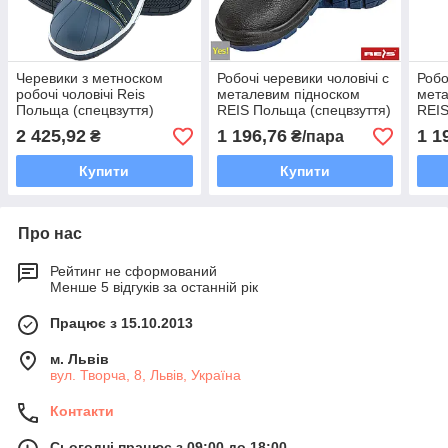
Черевики з метноском
Робочі черевики чоловічі c
Робо
робочі чоловічі Reis
металевим підноском
мета
Польща (спецвзуття)
REIS Польща (спецвзуття)
REIS
BRFENCE
BRYESK-P-SB BN
BRY
2 425,92
1 196,76
1 1
₴
₴/пара
Купити
Купити
Про нас
Рейтинг не сформований
Менше 5 відгуків за останній рік
Працює з 15.10.2013
м. Львів
вул. Творча, 8, Львів, Україна
Контакти
Сьогодні працює з 09:00 до 18:00