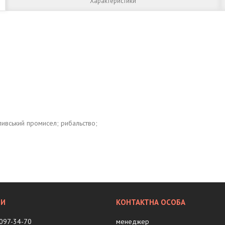
Характеристики
сливський промисел; рибальство;
 097-34-70
менеджер