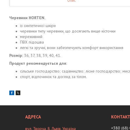
Опис
Черевики HORTEN.
із синтетичної шкіри
черевики типу черевики, що досягають вище кісточки
мереживний
ПВХ підошва
легкі та зручні, вони забезпечують комфорт використання
Розмір:
36, 37, 38, 39, 40, 41.
Продукт рекомендується для:
сільське господарство; садівництво; лісне господарство; ми
спорт, відпочинок та догляд за тілом.
+380 (68)
вул. Творча, 8, Львів, Україна