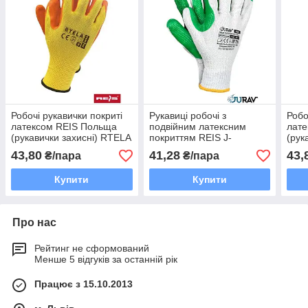
Робочі рукавички покриті
Рукавиці робочі з
Робо
латексом REIS Польща
подвійним латексним
лат
(рукавички захисні) RTELA
покриттям REIS J-
(рук
YP
PANCEGINA WZ
PB
43,80
41,28
43,
₴/пара
₴/пара
Купити
Купити
Про нас
Рейтинг не сформований
Менше 5 відгуків за останній рік
Працює з 15.10.2013