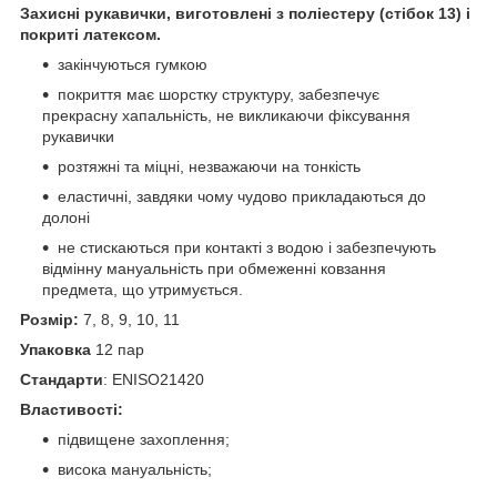
Захисні рукавички, виготовлені з поліестеру (стібок 13) і
покриті латексом.
закінчуються гумкою
покриття має шорстку структуру, забезпечує
прекрасну хапальність, не викликаючи фіксування
рукавички
розтяжні та міцні, незважаючи на тонкість
еластичні, завдяки чому чудово прикладаються до
долоні
не стискаються при контакті з водою і забезпечують
відмінну мануальність при обмеженні ковзання
предмета, що утримується.
Розмір:
7, 8, 9, 10, 11
Упаковка
12 пар
Стандарти
: ENISO21420
Властивості:
підвищене захоплення;
висока мануальність;