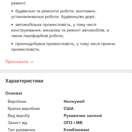
ремонт;
будівельні та ремонтні роботи; монтажно-
установлювальні роботи; будівництво доріг;
автомобільна промисловість, у тому числі
конструювання, механіка та ремонт автомобілів, а
також лакофарбові роботи;
гірничодобувна промисловість, у тому числі гірнича
промисловість.
Приховати
Характеристики
Основні
Виробник
Honeywell
Країна виробник
США
Вид виробу
Рукавички захисні
Захист від
ОПЗ і МВ
Тип рукавичок
Комбіновані