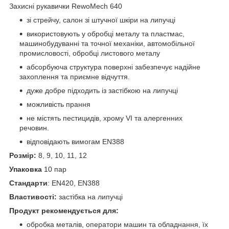
Захисні рукавички RewoMech 640
зі стрейчу, салон зі штучної шкіри на липучці
використовують у обробці металу та пластмас,
машинобудуванні та точної механіки, автомобільної
промисловості, обробці листового металу
абсорбуюча структура поверхні забезпечує надійне
захоплення та приємне відчуття.
дуже добре підходить із застібкою на липучці
можливість прання
не містять пестицидів, хрому VI та алергенних
речовин.
відповідають вимогам EN388
Розмір:
8, 9, 10, 11, 12
Упаковка
10 пар
Стандарти
: EN420, EN388
Властивості:
застібка на липучці
Продукт рекомендується для:
обробка металів, оператори машин та обладнання, їх