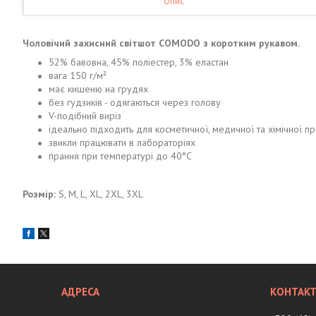
Опис
Чоловічий захисний світшот COMODO з коротким рукавом.
52% бавовна, 45% поліестер, 3% еластан
вага 150 г/м²
має кишеню на грудях
без гудзиків - одягаються через голову
V-подібний виріз
ідеально підходить для косметичної, медичної та хімічної п
звикли працювати в лабораторіях
прання при температурі до 40°С
Розмір:
S, M, L, XL, 2XL, 3XL