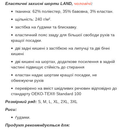
Еластичні захисні шорти LAND,
чоловічі
:
тканина: 62% поліестер, 35% бавовна, 3% еластан.
щільність: 240 г/м².
застібка на ґудзики та блискавку.
еластичний пояс ззаду для більшої свободи рухів та
кращої посадки.
дві задні кишені з застібкою на липучці та дві бічні
кишені
дві кишені на шортах, додаткове посилення в задній
частині підвищує стійкість до стирання
еластан надає шортам кращої посадки, не
обмежуючи рухів
перевірено на вміст шкідливих речовин відповідно до
стандарту OEKO-TEX® Standard 100
Розмірний ряд:
S, M, L, XL, 2XL, 3XL
Риси:
ґудзики.
Продукт рекомендується для: