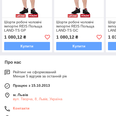
Шорти робочі чоловічі
Шорти робочі чоловічі
Шорт
імпортні REIS Польща
імпортні REIS Польща
імпо
LAND-TS GP
LAND-TS GC
LAN
1 080,12
1 080,12
1 0
₴
₴
Купити
Купити
Про нас
Рейтинг не сформований
Менше 5 відгуків за останній рік
Працює з 15.10.2013
м. Львів
вул. Творча, 8, Львів, Україна
Контакти