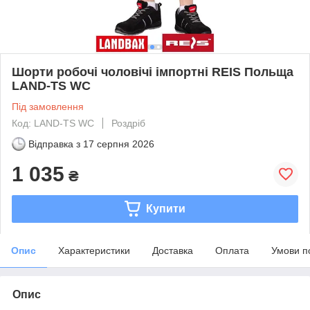
Шорти робочі чоловічі імпортні REIS Польща
LAND-TS WC
Під замовлення
Код: LAND-TS WC
Роздріб
Відправка з
17 серпня 2026
1 035
₴
Купити
Опис
Характеристики
Доставка
Оплата
Умови п
Опис