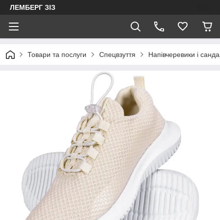
ЛЕМБЕРГ ЗІЗ
Товари та послуги
Спецвзуття
Напівчеревики і санда