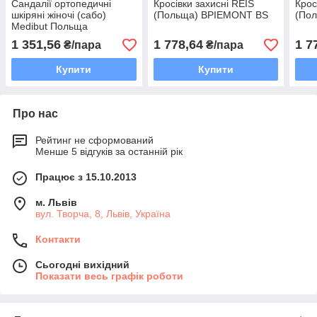
Сандалії ортопедичні
Кросівки захисні REIS
Крос
шкіряні жіночі (сабо)
(Польща) BPIEMONT BS
(По
Medibut Польща
BMDRE2PASBE BE
1 351,56
1 778,64
1 7
₴/пара
₴/пара
Купити
Купити
Про нас
Рейтинг не сформований
Менше 5 відгуків за останній рік
Працює з 15.10.2013
м. Львів
вул. Творча, 8, Львів, Україна
Контакти
Сьогодні вихідний
Показати весь графік роботи