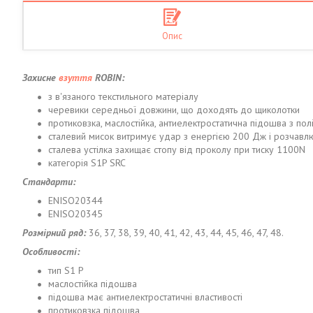
Опис
Захисне
взуття
ROBIN:
з в'язаного текстильного матеріалу
черевики середньої довжини, що доходять до щиколотки
протиковзка, маслостійка, антиелектростатична підошва з пол
сталевий мисок витримує удар з енергією 200 Дж і розчавл
сталева устілка захищає стопу від проколу при тиску 1100N
категорія S1P SRC
Стандарти:
ENISO20344
ENISO20345
Розмірний ряд:
36, 37, 38, 39, 40, 41, 42, 43, 44, 45, 46, 47, 48.
Особливості:
тип S1 P
маслостійка підошва
підошва має антиелектростатичні властивості
протиковзка підошва