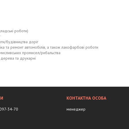
кладські роботи)
т
оти/будівництва доріг
іка та ремонт автомобілів, а також лакофарбові роботи
/мисливських промисел/рибальства
 дерева та друкарні
 097-34-70
менеджер