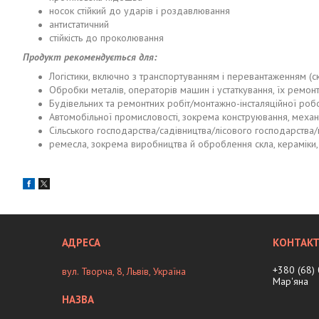
носок стійкий до ударів і роздавлювання
антистатичний
стійкість до проколювання
Продукт рекомендується для:
Логістики, включно з транспортуванням і перевантаженням (с
Обробки металів, операторів машин і устаткування, їх ремон
Будівельних та ремонтних робіт/монтажно-інсталяційної роб
Автомобільної промисловості, зокрема конструювання, механ
Сільського господарства/садівництва/лісового господарства
ремесла, зокрема виробництва й оброблення скла, кераміки,
+380 (68)
вул. Творча, 8, Львів, Україна
Мар'яна