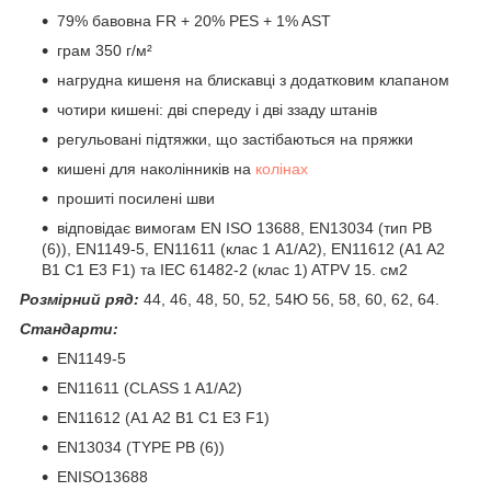
79% бавовна FR + 20% PES + 1% AST
грам 350 г/м²
нагрудна кишеня на блискавці з додатковим клапаном
чотири кишені: дві спереду і дві ззаду штанів
регульовані підтяжки, що застібаються на пряжки
кишені для наколінників на
колінах
прошиті посилені шви
відповідає вимогам EN ISO 13688, EN13034 (тип PB
(6)), EN1149-5, EN11611 (клас 1 A1/A2), EN11612 (A1 A2
B1 C1 E3 F1) та IEC 61482-2 (клас 1) ATPV 15. см2
Розмірний ряд:
44, 46, 48, 50, 52, 54Ю 56, 58, 60, 62, 64.
Стандарти:
EN1149-5
EN11611 (CLASS 1 A1/A2)
EN11612 (A1 A2 B1 C1 E3 F1)
EN13034 (TYPE PB (6))
ENISO13688