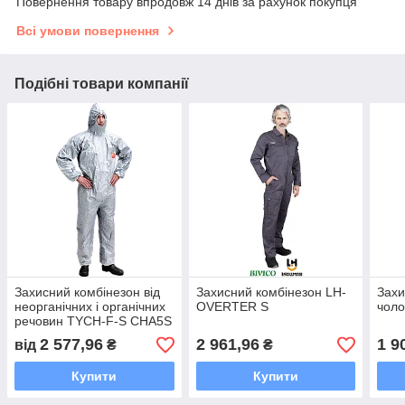
Повернення товару впродовж 14 днів за рахунок покупця
Всі умови повернення
Подібні товари компанії
Захисний комбінезон від
Захисний комбінезон LH-
Захи
неорганічних і органічних
OVERTER S
чоло
речовин TYCH-F-S CHA5S
2 577,96
2 961,96
1 9
від
₴
₴
Купити
Купити