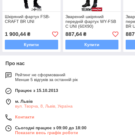
Шкіряний фартух FSB-
Зварений шкіряний
Звар
CRAFT BR UNI
передній фартух WY-FSB
пере
C UNI (60X90)
BR U
1 900,44
887,64
887
₴
₴
Купити
Купити
Про нас
Рейтинг не сформований
Менше 5 відгуків за останній рік
Працює з 15.10.2013
м. Львів
вул. Творча, 8, Львів, Україна
Контакти
Сьогодні працює з 09:00 до 18:00
Показати весь графік роботи