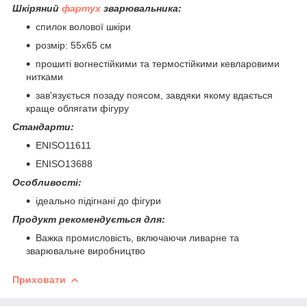
Шкіряний
фартух
зварювальника:
спилок волової шкіри
розмір: 55x65 см
прошиті вогнестійкими та термостійкими кевларовими
нитками
зав'язується позаду поясом, завдяки якому вдається
краще облягати фігуру
Стандарти:
ENISO11611
ENISO13688
Особливості:
ідеально підігнані до фігури
Продукт рекомендується для:
Важка промисловість, включаючи ливарне та
зварювальне виробництво
Приховати