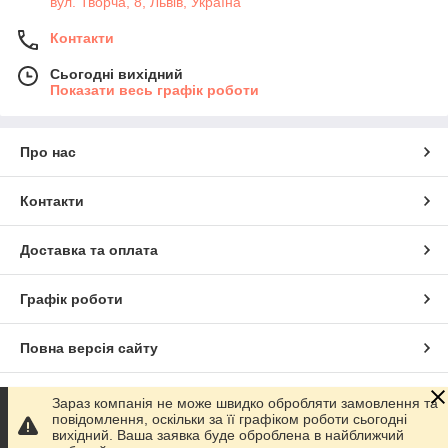
вул. Творча, 8, Львів, Україна
Контакти
Сьогодні вихідний
Показати весь графік роботи
Про нас
Контакти
Доставка та оплата
Графік роботи
Повна версія сайту
Сайт створено на маркетплейсі
Prom.ua
Зараз компанія не може швидко обробляти замовлення та
повідомлення, оскільки за її графіком роботи сьогодні
вихідний. Ваша заявка буде оброблена в найближчий
Політика конфіденційності