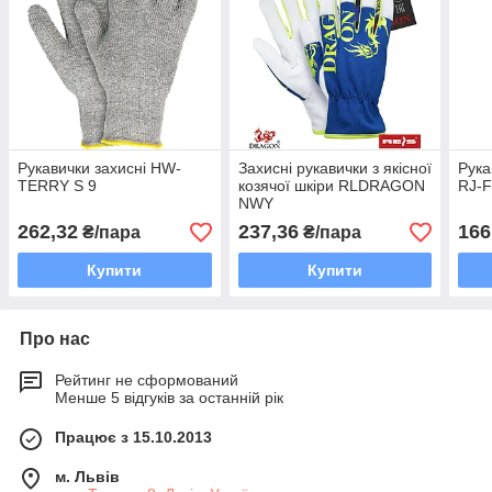
Рукавички захисні HW-
Захисні рукавички з якісної
Рука
TERRY S 9
козячої шкіри RLDRAGON
RJ-
NWY
262,32
237,36
166
₴/пара
₴/пара
Купити
Купити
Про нас
Рейтинг не сформований
Менше 5 відгуків за останній рік
Працює з 15.10.2013
м. Львів