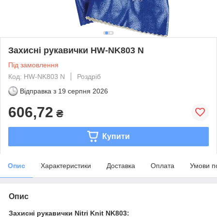
Захисні рукавички HW-NK803 N
Під замовлення
Код: HW-NK803 N
Роздріб
Відправка з
19 серпня 2026
606,72
₴
Купити
Опис
Характеристики
Доставка
Оплата
Умови п
Опис
Захисні рукавички Nitri Knit NK803: