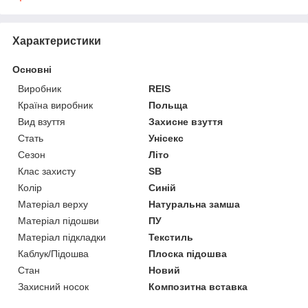
Характеристики
Основні
Виробник
REIS
Країна виробник
Польща
Вид взуття
Захисне взуття
Стать
Унісекс
Сезон
Літо
Клас захисту
SB
Колір
Синій
Матеріал верху
Натуральна замша
Матеріал підошви
ПУ
Матеріал підкладки
Текстиль
Каблук/Підошва
Плоска підошва
Стан
Новий
Захисний носок
Композитна вставка