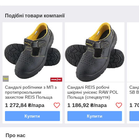
Подібні товари компанії
Сандалі робітники з МП з
Сандалі REIS робочі
Санд
протипрокольним
шкіряні унісекс RAW POL
SB 
захистом REIS Польща
Польща (спецвзуття)
(робоче взуття) BRYES-S-
BRYES-S-OB
1 272,84
1 186,92
1 7
₴/пара
₴/пара
S1
Купити
Купити
Про нас