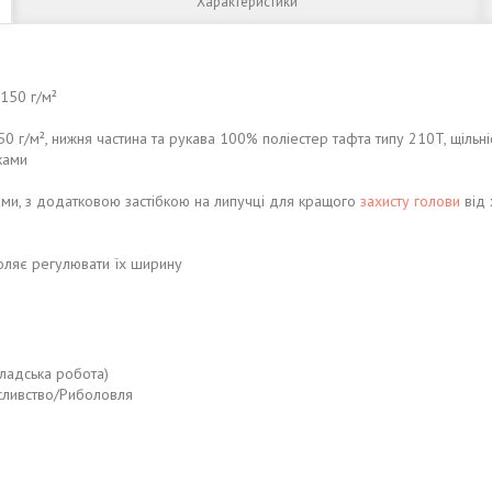
Характеристики
 150 г/м²
0 г/м², нижня частина та рукава 100% поліестер тафта типу 210T, щільніс
ками
ами, з додатковою застібкою на липучці для кращого
захисту голови
від
оляє регулювати їх ширину
кладська робота)
сливство/Риболовля