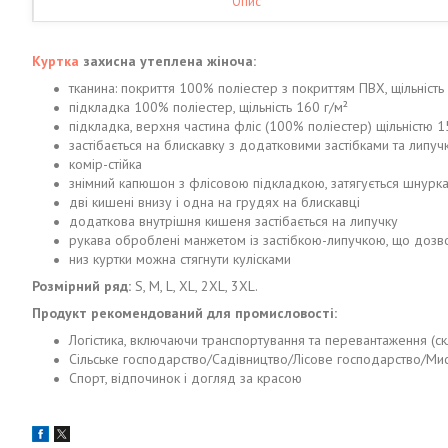
Опис
Куртка
захисна утеплена жіноча:
тканина: покриття 100% поліестер з покриттям ПВХ, щільність
підкладка 100% поліестер, щільність 160 г/м²
підкладка, верхня частина фліс (100% поліестер) щільністю 15
застібається на блискавку з додатковими застібками та липуч
комір-стійка
знімний капюшон з флісовою підкладкою, затягується шнурк
дві кишені внизу і одна на грудях на блискавці
додаткова внутрішня кишеня застібається на липучку
рукава оброблені манжетом із застібкою-липучкою, що дозв
низ куртки можна стягнути кулісками
Розмірний ряд:
S, M, L, XL, 2XL, 3XL.
Продукт рекомендований для промисловості:
Логістика, включаючи транспортування та перевантаження (с
Сільське господарство/Садівництво/Лісове господарство/Ми
Спорт, відпочинок і догляд за красою