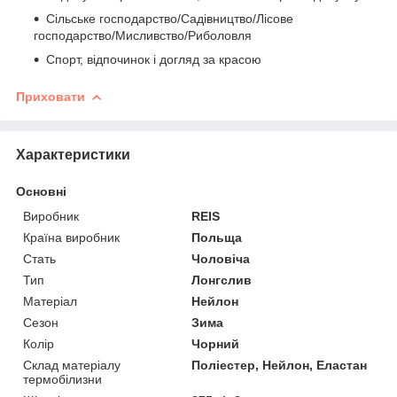
Сільське господарство/Садівництво/Лісове
господарство/Мисливство/Риболовля
Спорт, відпочинок і догляд за красою
Приховати
Характеристики
Основні
Виробник
REIS
Країна виробник
Польща
Стать
Чоловіча
Тип
Лонгслив
Матеріал
Нейлон
Сезон
Зима
Колір
Чорний
Склад матеріалу
Поліестер, Нейлон, Еластан
термобілизни