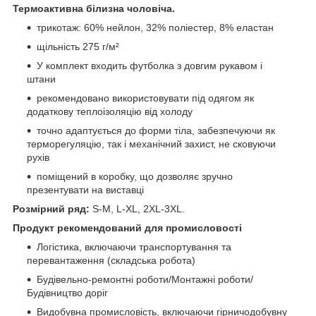
Термоактивна білизна чоловіча.
трикотаж: 60% нейлон, 32% поліестер, 8% еластан
щільність 275 г/м²
У комплект входить футболка з довгим рукавом і
штани
рекомендовано використовувати під одягом як
додаткову теплоізоляцію від холоду
точно адаптується до форми тіла, забезпечуючи як
терморегуляцію, так і механічний захист, не сковуючи
рухів
поміщений в коробку, що дозволяє зручно
презентувати на виставці
Розмірний ряд:
S-M, L-XL, 2XL-3XL.
Продукт рекомендований для промисловості
Логістика, включаючи транспортування та
перевантаження (складська робота)
Будівельно-ремонтні роботи/Монтажні роботи/
Будівництво доріг
Видобувна промисловість, включаючи гірничодобувну