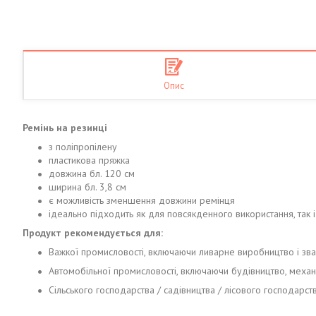
Опис
Ремінь на резинці
з поліпропілену
пластикова пряжка
довжина бл. 120 см
ширина бл. 3,8 см
є можливість зменшення довжини ремінця
ідеально підходить як для повсякденного використання, так 
Продукт рекомендується для:
Важкої промисловості, включаючи ливарне виробництво і зв
Автомобільної промисловості, включаючи будівництво, механік
Сільського господарства / садівництва / лісового господарст