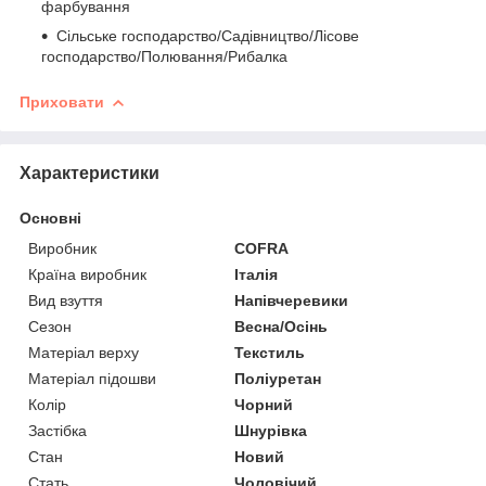
фарбування
Сільське господарство/Садівництво/Лісове
господарство/Полювання/Рибалка
Приховати
Характеристики
Основні
Виробник
COFRA
Країна виробник
Італія
Вид взуття
Напівчеревики
Сезон
Весна/Осінь
Матеріал верху
Текстиль
Матеріал підошви
Поліуретан
Колір
Чорний
Застібка
Шнурівка
Стан
Новий
Стать
Чоловічий