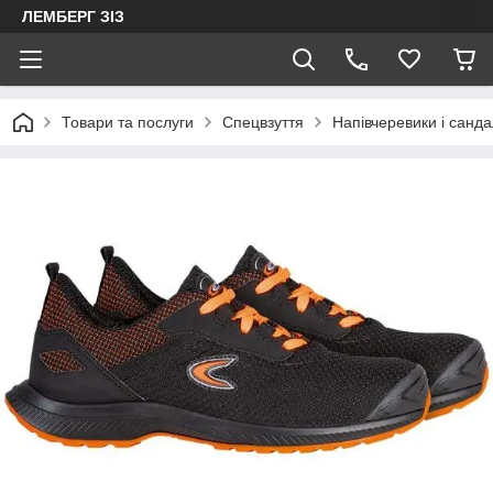
ЛЕМБЕРГ ЗІЗ
Товари та послуги
Спецвзуття
Напівчеревики і санда