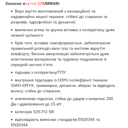
Захисне в
зуття GR
UMMAN:
Верх взуття виготовлений з інноваційної та
надзвичайно міцної тканини: стійкої до стирання та
розривів, гідрофобної та дихаючої.
виключно м'яка та зручна вставка з поліуретану дуже
низької щільності
Крім того, вставка самоформується, забезпечуючи
правильний розподіл ваги тіла та миттєве відчуття
комфорту. Висока амортизація забезпечується дуже
еластичним матеріалом та чудовою подушечкою в
середній частині п'яти.
підошва з поліуретану/ТПУ
внутрішня підкладка із 100% поліефірної тканини
SANY-DRY®, тривимірна, дихаюча, вбирає та відводить
вологу, стійка до стирання
алюмінієва підноска, стійка до ударів з енергією 200
Дж і здавлювання до 15 кН
категорія S3S FO SR
відповідають вимогам стандартів EN20345 та
EN20344