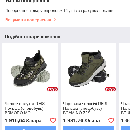
Умови повернення
Повернення товару впродовж 14 днів за рахунок покупця
Всі умови повернення
Подібні товари компанії
Чоловіче взуття REIS
Черевики чоловічі REIS
Чоло
Польша (спецобувь)
Польша (спецобувь)
Поль
BRMORO MO
BCAMINO ZJS
BFU
1 916,64
1 931,76
1 6
₴/пара
₴/пара