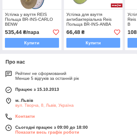
Устілка у взуття REIS
Устілка для взуття
Усті
Польща BR-INS-CARLO
антибактеріальна Reis
Reis
BENW
Польща BR-INS-ANBA
B
535,44
66,48
108
₴/пара
₴
Купити
Купити
Про нас
Рейтинг не сформований
Менше 5 відгуків за останній рік
Працює з 15.10.2013
м. Львів
вул. Творча, 8, Львів, Україна
Контакти
Сьогодні працює з 09:00 до 18:00
Показати весь графік роботи