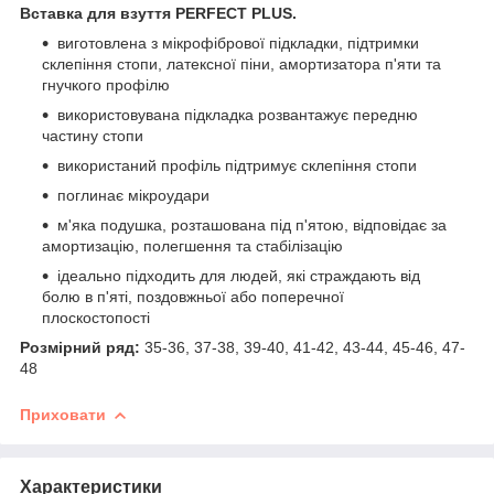
Вставка для взуття PERFECT PLUS.
виготовлена з мікрофібрової підкладки, підтримки
склепіння стопи, латексної піни, амортизатора п'яти та
гнучкого профілю
використовувана підкладка розвантажує передню
частину стопи
використаний профіль підтримує склепіння стопи
поглинає мікроудари
м'яка подушка, розташована під п'ятою, відповідає за
амортизацію, полегшення та стабілізацію
ідеально підходить для людей, які страждають від
болю в п'яті, поздовжньої або поперечної
плоскостопості
Розмірний ряд:
35-36, 37-38, 39-40, 41-42, 43-44, 45-46, 47-
48
Приховати
Характеристики