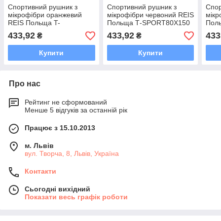
Спортивний рушник з
Спортивний рушник з
Спор
мікрофібри оранжевий
мікрофібри червоний REIS
мікр
REIS Польща T-
Польща Т-SPORT80X150
Пол
SPORT80X150 P
C
C
433,92
433,92
433
₴
₴
Купити
Купити
Про нас
Рейтинг не сформований
Менше 5 відгуків за останній рік
Працює з 15.10.2013
м. Львів
вул. Творча, 8, Львів, Україна
Контакти
Сьогодні вихідний
Показати весь графік роботи