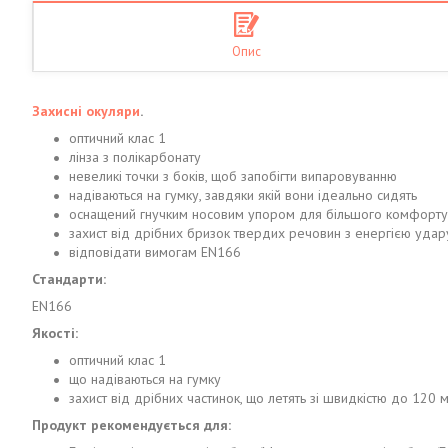
Опис
Захисні окуляри
.
оптичний клас 1
лінза з полікарбонату
невеликі точки з боків, щоб запобігти випаровуванню
надіваються на гумку, завдяки якій вони ідеально сидять
оснащений гнучким носовим упором для більшого комфорту
захист від дрібних бризок твердих речовин з енергією удару
відповідати вимогам EN166
Стандарти:
EN166
Якості:
оптичний клас 1
що надіваються на гумку
захист від дрібних частинок, що летять зі швидкістю до 120 м
Продукт рекомендується для: