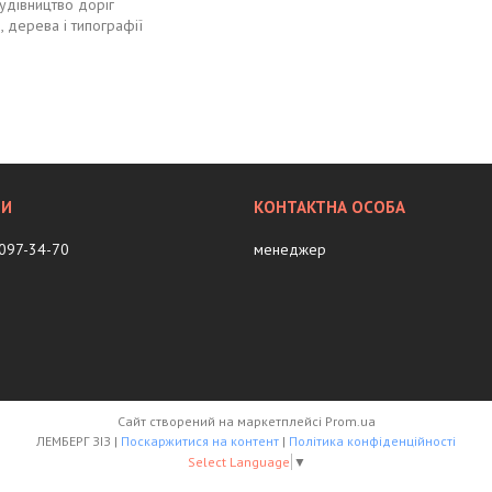
удівництво доріг
, дерева і типографії
 097-34-70
менеджер
Сайт створений на маркетплейсі
Prom.ua
ЛЕМБЕРГ ЗІЗ |
Поскаржитися на контент
|
Політика конфіденційності
Select Language
▼