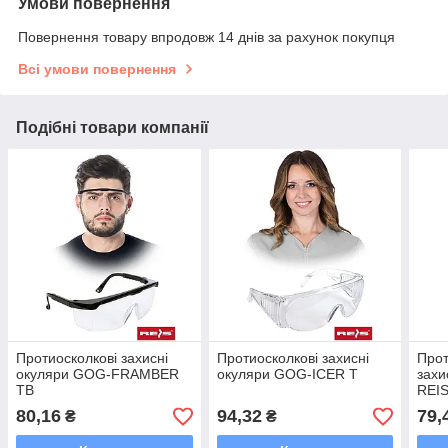
Умови повернення
Повернення товару впродовж 14 днів за рахунок покупця
Всі умови повернення
Подібні товари компанії
Протиосколкові захисні
Протиосколкові захисні
Про
окуляри GOG-FRAMBER
окуляри GOG-ICER T
захи
TB
REI
80,16
94,32
79,
₴
₴