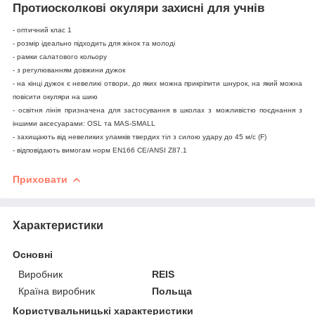
Протиосколкові окуляри захисні для учнів
- оптичний клас 1
- розмір ідеально підходить для жінок та молоді
- рамки салатового кольору
- з регулюванням довжини дужок
- на кінці дужок є невеликі отвори, до яких можна прикріпити шнурок, на який можна
повісити окуляри на шию
- освітня лінія призначена для застосування в школах з можливістю поєднання з
іншими аксесуарами: OSL та MAS-SMALL
- захищають від невеликих уламків твердих тіл з силою удару до 45 м/с (F)
- відповідають вимогам норм EN166 CE/ANSI Z87.1
Приховати
Характеристики
Основні
Виробник
REIS
Країна виробник
Польща
Користувальницькі характеристики