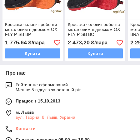
Кросівки чоловічі робочі з
Кросівки чоловічі робочі з
Крос
металевим підноском OX-
металевим підноском OX-
мета
FLY-P-SB BP
FLY-P-SB BC
BRA
1 775,64
2 473,20
2 2
₴/пара
₴/пара
Купити
Купити
Про нас
Рейтинг не сформований
Менше 5 відгуків за останній рік
Працює з 15.10.2013
м. Львів
вул. Творча, 8, Львів, Україна
Контакти
Сьогодні працює з 09:00 до 18:00