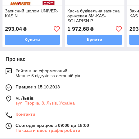
Захисний шолом UNIVER-
Каска будівельна захисна
Зах
KAS N
орнжевая 3M-KAS-
KAS
SOLARISN P
293,04
1 972,68
293
₴
₴
Купити
Купити
Про нас
Рейтинг не сформований
Менше 5 відгуків за останній рік
Працює з 15.10.2013
м. Львів
вул. Творча, 8, Львів, Україна
Контакти
Сьогодні працює з 09:00 до 18:00
Показати весь графік роботи