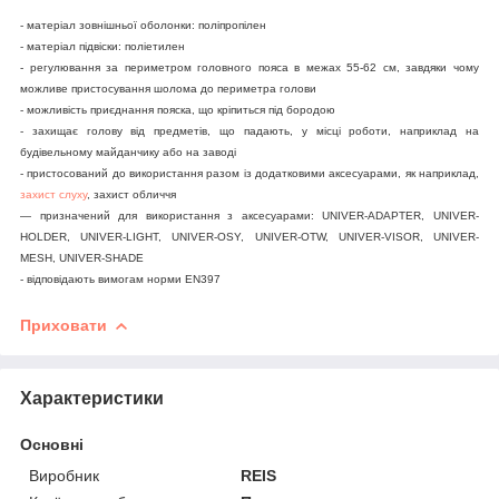
- матеріал зовнішньої оболонки: поліпропілен
- матеріал підвіски: поліетилен
- регулювання за периметром головного пояса в межах 55-62 см, завдяки чому
можливе пристосування шолома до периметра голови
- можливість приєднання пояска, що кріпиться під бородою
- захищає голову від предметів, що падають, у місці роботи, наприклад на
будівельному майданчику або на заводі
- пристосований до використання разом із додатковими аксесуарами, як наприклад,
захист слуху
, захист обличчя
— призначений для використання з аксесуарами: UNIVER-ADAPTER, UNIVER-
HOLDER, UNIVER-LIGHT, UNIVER-OSY, UNIVER-OTW, UNIVER-VISOR, UNIVER-
MESH, UNIVER-SHADE
- відповідають вимогам норми EN397
Приховати
Характеристики
Основні
Виробник
REIS