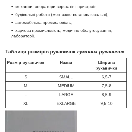
механіки, оператори верстатів і пристроїв;
будівельні роботи (монтажно-встановлювальні);
автомобільна промисловість;
харчова промисловість, медичне обслуговування,
лабораторії.
Таблиця розмірів
рукавичок
гумових рукавичок
Розмір рукавичок
Назва
Ширина
рукавички
S
SMALL
6,5-7
M
MEDIUM
7,5-8
L
LARGE
8,5-9
XL
EXLARGE
9,5-10