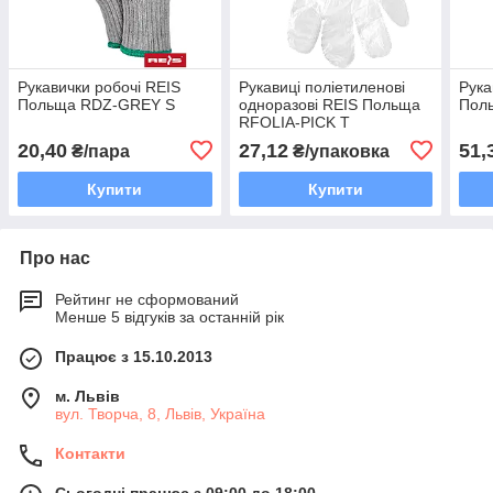
Рукавички робочі REIS
Рукавиці поліетиленові
Рука
Польща RDZ-GREY S
одноразові REIS Польща
Пол
RFOLIA-PICK T
20,40
27,12
51,
₴/пара
₴/упаковка
Купити
Купити
Про нас
Рейтинг не сформований
Менше 5 відгуків за останній рік
Працює з 15.10.2013
м. Львів
вул. Творча, 8, Львів, Україна
Контакти
Сьогодні працює з 09:00 до 18:00