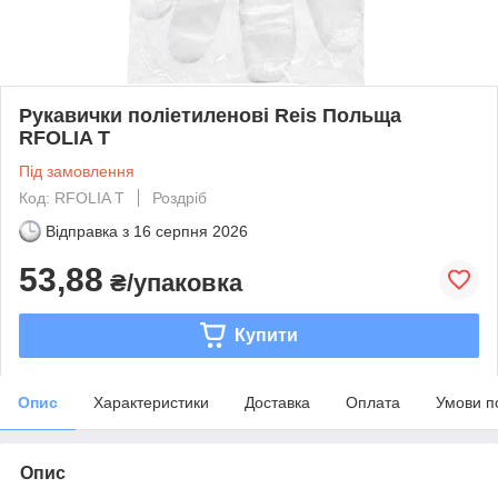
Рукавички поліетиленові Reis Польща
RFOLIA T
Під замовлення
Код: RFOLIA T
Роздріб
Відправка з
16 серпня 2026
53,88
₴/упаковка
Купити
Опис
Характеристики
Доставка
Оплата
Умови п
Опис