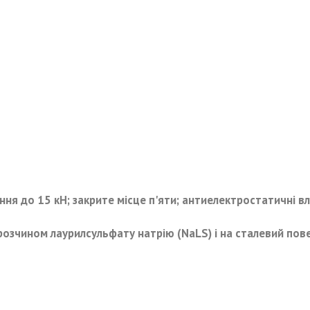
ня до 15 кН; закрите місце п'яти; антиелектростатичні вла
 розчином лаурилсульфату натрію (NaLS) і на сталевий пов