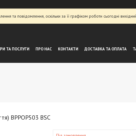
ення та повідомлення, оскільки за її графіком роботи сьогодні вихідн
РИ ТА ПОСЛУГИ
ПРО НАС
КОНТАКТИ
ДОСТАВКА ТА ОПЛАТА
Т
ття) BPPOP503 BSC
Під замовлення