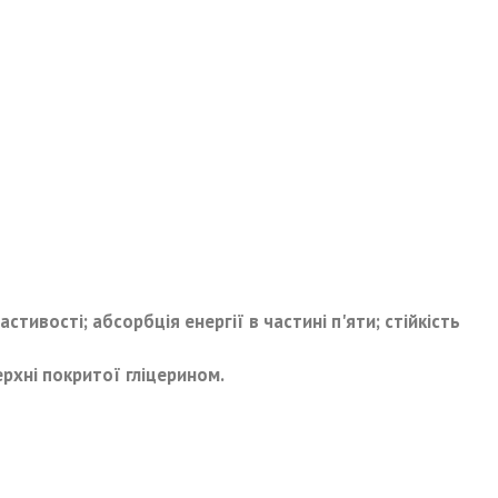
стивості; абсорбція енергії в частині п'яти; стійкість
ерхні покритої гліцерином.