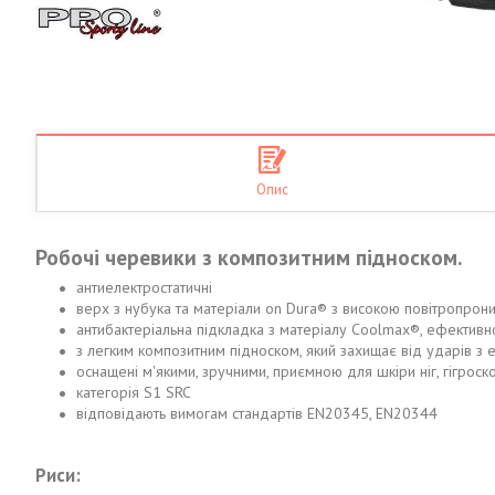
Опис
Робочі черевики з композитним підноском.
антиелектростатичні
верх з нубука та матеріали on Dura® з високою повітропрони
антибактеріальна підкладка з матеріалу Coolmax®, ефективно
з легким композитним підноском, який захищає від ударів з
оснащені м'якими, зручними, приємною для шкіри ніг, гігроск
категорія S1 SRC
відповідають вимогам стандартів EN20345, EN20344
Риси: