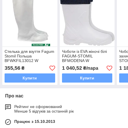
Стелька для взуття Fagum
Чоботи із EVA жіночі білі
Чобо
Stomil Польша
FAGUM-STOMIL
захи
BFWKFIL13012 W
BFMODENA W
STO
355,56
1 040,52
1 1
₴
₴/пара
Купити
Купити
Про нас
Рейтинг не сформований
Менше 5 відгуків за останній рік
Працює з 15.10.2013