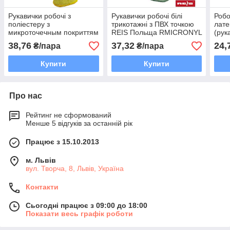
Рукавички робочі з
Рукавички робочі білі
Робо
поліестеру з
трикотажні з ПВХ точкою
лат
микроточечным покриттям
REIS Польща RMICRONYL
(рук
Reis Польща RTENA WB
W
LUG
38,76
37,32
24,
₴/пара
₴/пара
Купити
Купити
Про нас
Рейтинг не сформований
Менше 5 відгуків за останній рік
Працює з 15.10.2013
м. Львів
вул. Творча, 8, Львів, Україна
Контакти
Сьогодні працює з 09:00 до 18:00
Показати весь графік роботи