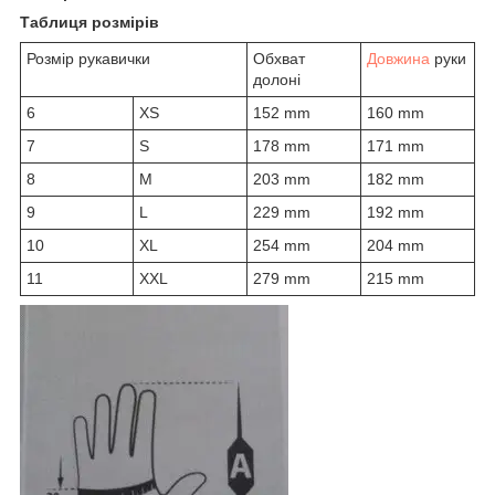
Таблиця розмірів
Розмір рукавички
Обхват
Довжина
руки
долоні
6
XS
152 mm
160 mm
7
S
178 mm
171 mm
8
M
203 mm
182 mm
9
L
229 mm
192 mm
10
XL
254 mm
204 mm
11
XXL
279 mm
215 mm